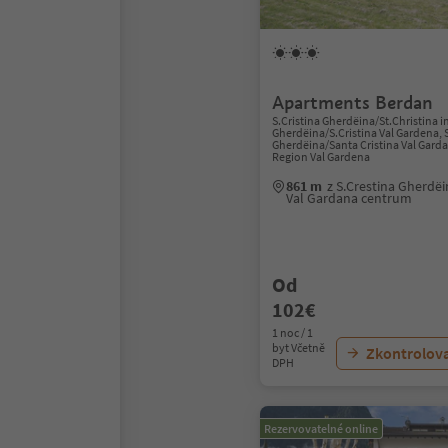
Apartments Berdan
S.Cristina Gherdëina/St.Christina i
Gherdëina/S.Cristina Val Gardena, 
Gherdëina/Santa Cristina Val Gard
Region Val Gardena
861 m
z S.Crestina Gherdëi
Val Gardana centrum
Od
102€
1 noc / 1
byt Včetně
Zkontrolov
DPH
Rezervovatelné online