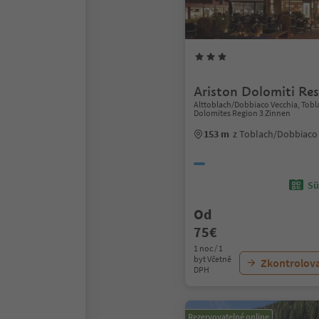
Ariston Dolomiti Res
Alttoblach/Dobbiaco Vecchia, Tob
Dolomites Region 3 Zinnen
153 m
z Toblach/Dobbiaco
Sü
Od
75€
1 noc / 1
byt Včetně
Zkontrolov
DPH
Rezervovatelné online