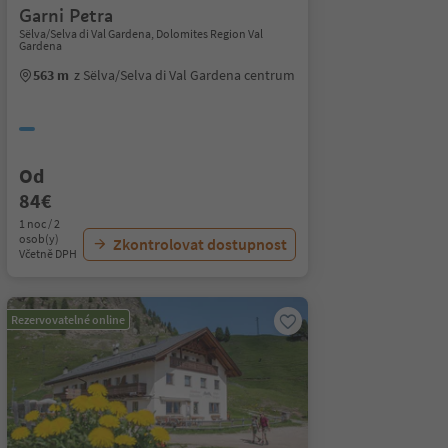
Garni Petra
Sëlva/Selva di Val Gardena, Dolomites Region Val
Gardena
563 m
z Sëlva/Selva di Val Gardena centrum
Od
84€
1 noc / 2
osob(y)
Zkontrolovat dostupnost
Včetně DPH
Rezervovatelné online