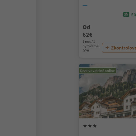
Sü
Od
62€
1 noc / 1
byt Včetně
Zkontrolov
DPH
Rezervovatelné online