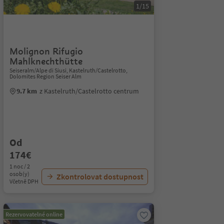
1/15
Molignon Rifugio
Mahlknechthütte
Seiseralm/Alpe di Siusi, Kastelruth/Castelrotto,
Dolomites Region Seiser Alm
9.7 km
z Kastelruth/Castelrotto centrum
Od
174€
1 noc / 2
osob(y)
Zkontrolovat dostupnost
Včetně DPH
Rezervovatelné online