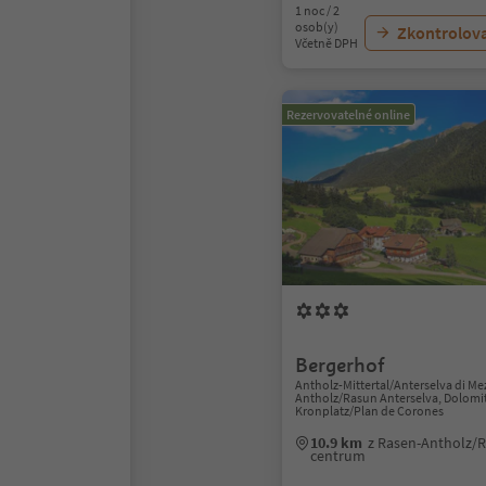
1 noc / 2
osob(y)
Zkontrolov
Včetně DPH
Rezervovatelné online
Bergerhof
Antholz-Mittertal/Anterselva di Me
Antholz/Rasun Anterselva, Dolomi
Kronplatz/Plan de Corones
10.9 km
z Rasen-Antholz/R
centrum