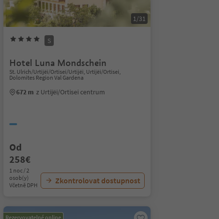
1/31
S
Hotel Luna Mondschein
St. Ulrich/Urtijëi/Ortisei/Urtijëi, Urtijëi/Ortisei,
Dolomites Region Val Gardena
672 m
z Urtijëi/Ortisei centrum
Od
258€
1 noc / 2
osob(y)
Zkontrolovat dostupnost
Včetně DPH
Rezervovatelné online