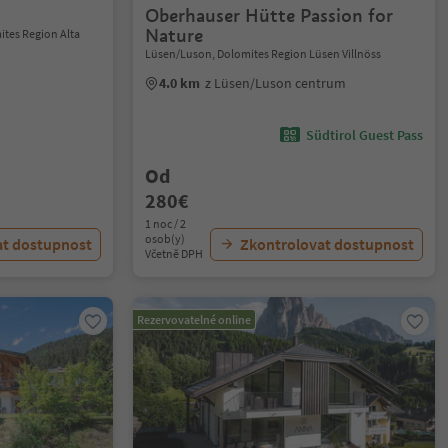
Oberhauser Hütte Passion for
Nature
ites Region Alta
Lüsen/Luson, Dolomites Region Lüsen Villnöss
4.0 km
z Lüsen/Luson centrum
Südtirol Guest Pass
Od
280€
1 noc / 2
osob(y)
at dostupnost
Zkontrolovat dostupnost
Včetně DPH
Rezervovatelné online