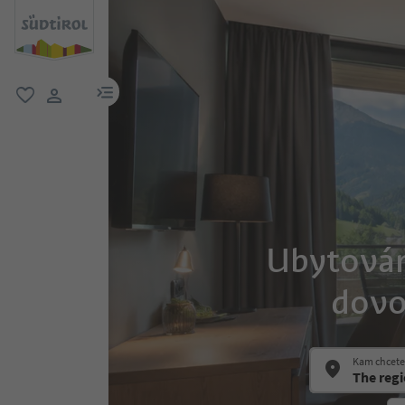
odkaz na menu
oblíbené
uživatelský odkaz
Ubytování
dovo
Kam chcete 