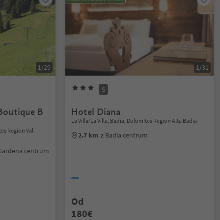
1/29
1/31
S
Boutique B
Hotel Diana
La Villa/La Villa, Badia, Dolomites Region Alta Badia
tes Region Val
2.7 km
z Badia centrum
l Gardena centrum
Od
180€