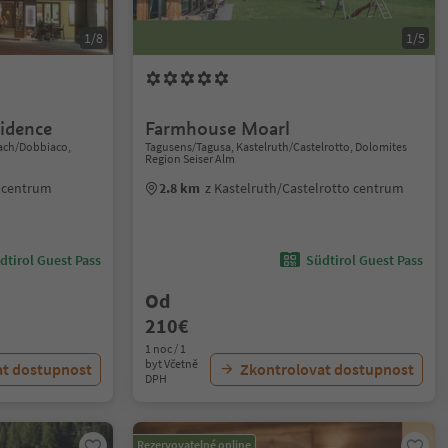
1/8
1/5
idence
Farmhouse Moarl
lach/Dobbiaco,
Tagusens/Tagusa, Kastelruth/Castelrotto, Dolomites
Region Seiser Alm
 centrum
2.8 km
z Kastelruth/Castelrotto centrum
dtirol Guest Pass
Südtirol Guest Pass
Od
210€
1 noc / 1
byt Včetně
at dostupnost
Zkontrolovat dostupnost
DPH
Rezervovatelné online