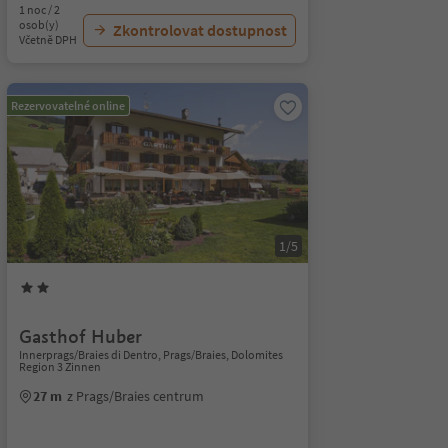
1 noc / 2
osob(y)
Zkontrolovat dostupnost
Včetně DPH
Rezervovatelné online
1/5
Gasthof Huber
Innerprags/Braies di Dentro, Prags/Braies, Dolomites
Region 3 Zinnen
27 m
z Prags/Braies centrum