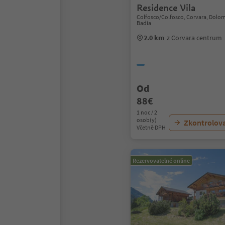
Residence Vila
Colfosco/Colfosco, Corvara, Dolom
Badia
2.0 km
z Corvara centrum
Od
88€
1 noc / 2
osob(y)
Zkontrolov
Včetně DPH
Rezervovatelné online