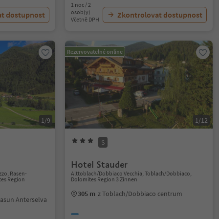
1 noc / 2
osob(y)
at dostupnost
Zkontrolovat dostupnost
Včetně DPH
Rezervovatelné online
1/9
1/12
S
Hotel Stauder
zzo, Rasen-
Alttoblach/Dobbiaco Vecchia, Toblach/Dobbiaco,
tes Region
Dolomites Region 3 Zinnen
305 m
z Toblach/Dobbiaco centrum
asun Anterselva