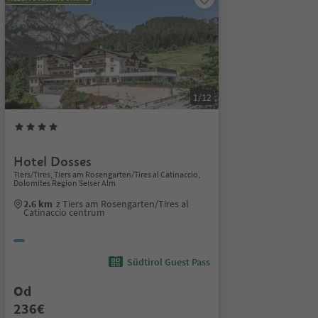
1/12
Hotel Dosses
Tiers/Tires, Tiers am Rosengarten/Tires al Catinaccio,
Dolomites Region Seiser Alm
2.6 km
z Tiers am Rosengarten/Tires al
Catinaccio centrum
Südtirol Guest Pass
Od
236€