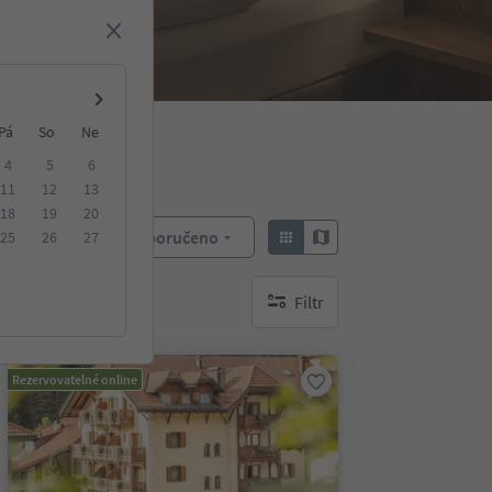
Pá
So
Ne
4
5
6
11
12
13
18
19
20
Doporučeno
25
26
27
Objednat:
Filtr
brak aktywnych filtrów
Rezervovatelné online