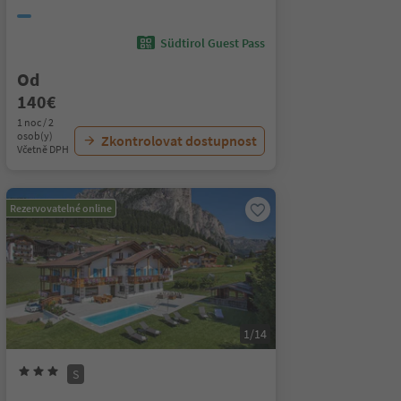
Südtirol Guest Pass
Od
140€
1 noc / 2
osob(y)
Zkontrolovat dostupnost
Včetně DPH
Rezervovatelné online
1/14
S