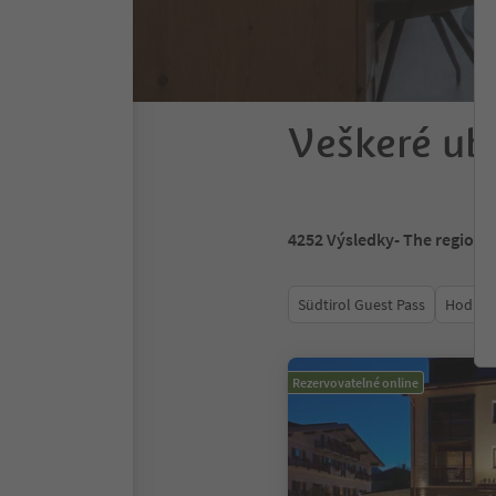
Veškeré ub
4252
Výsledky
- The region 
Südtirol Guest Pass
Hodnoc
Rezervovatelné online