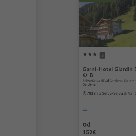
S
Garni-Hotel Giardin 
& B
Sëlva/Selva di Val Gardena, Dolomi
Gardena
782 m
z Sëlva/Selva di Va
Od
152€