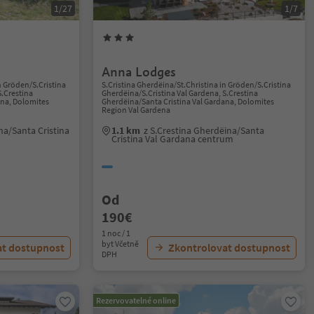
1/27
1/7
Anna Lodges
n Gröden/S.Cristina
S.Cristina Gherdëina/St.Christina in Gröden/S.Cristina
S.Crestina
Gherdëina/S.Cristina Val Gardena, S.Crestina
ana, Dolomites
Gherdëina/Santa Cristina Val Gardana, Dolomites
Region Val Gardena
na/Santa Cristina
1.1 km
z S.Crestina Gherdëina/Santa
Cristina Val Gardana centrum
Od
190€
1 noc / 1
byt Včetně
at dostupnost
Zkontrolovat dostupnost
DPH
Rezervovatelné online