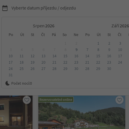
Vyberte datum příjezdu / odjezdu
Srpen
Září
ytování v Regio Dolomity
Po
Út
St
Čt
Pá
So
Ne
Po
Út
St
Čt
1
2
1
2
3
3
4
5
6
7
8
9
7
8
9
10
10
11
12
13
14
15
16
14
15
16
17
Dolomites
17
18
19
20
21
22
23
21
22
23
24
24
25
26
27
28
29
30
28
29
30
31
ení
Kategorie
Zpracovává
Udržitelné ubytování
Počet nocí:
0
Rezervovatelné online