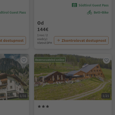
Südtirol Guest Pass
dtirol Guest Pass
Bett+Bike
Od
144€
1 noc / 2
osob(y)
at dostupnost
Zkontrolovat dostupnost
Včetně DPH
Rezervovatelné online
1/31
1/21