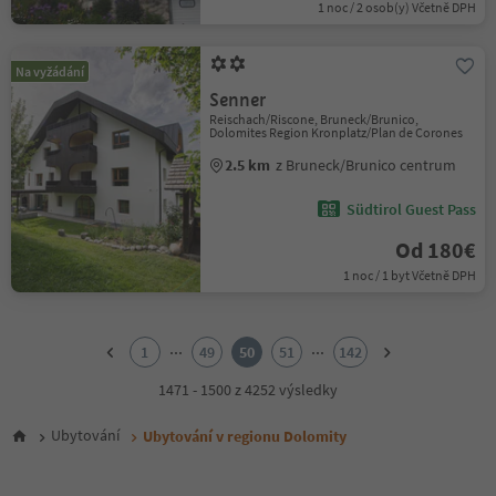
1 noc / 2 osob(y) Včetně DPH
Na vyžádání
Senner
Reischach/Riscone, Bruneck/Brunico,
Dolomites Region Kronplatz/Plan de Corones
2.5 km
z Bruneck/Brunico centrum
Südtirol Guest Pass
Od 180€
1 noc / 1 byt Včetně DPH
1
2
...
...
1
49
50
51
142
3
4
1471 - 1500 z 4252 výsledky
5
6
Ubytování
Ubytování v regionu Dolomity
7
8