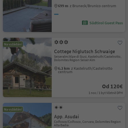
699 m
z Bruneck/Brunico centrum
Südtirol Guest Pass
Na vyžádání
Cottege Niglutsch Schwaige
Seiseralm/Alpe di Siusi, Kastelruth/Castelrotto,
Dolomites Region Seiser Alm
6.2 km
z Kastelruth/Castelrotto
centrum
Od 120€
1 noc / 1 byt Včetně DPH
Na vyžádání
App. Asudai
Colfosco/Colfosco, Corvara, Dolomites Region
Alta Badia