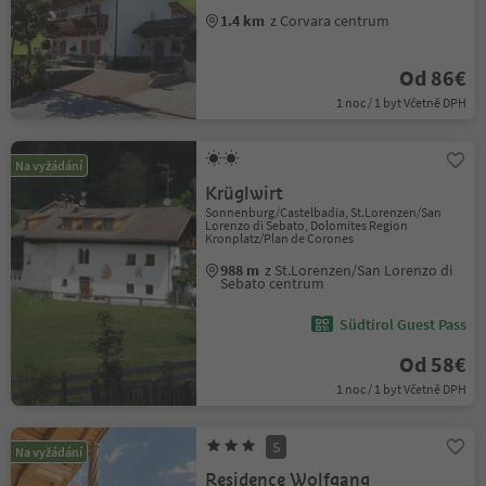
1.4 km
z Corvara centrum
Od 86€
1 noc / 1 byt Včetně DPH
Na vyžádání
Krüglwirt
Sonnenburg/Castelbadia, St.Lorenzen/San
Lorenzo di Sebato, Dolomites Region
Kronplatz/Plan de Corones
988 m
z St.Lorenzen/San Lorenzo di
Sebato centrum
Südtirol Guest Pass
Od 58€
1 noc / 1 byt Včetně DPH
S
Na vyžádání
Residence Wolfgang