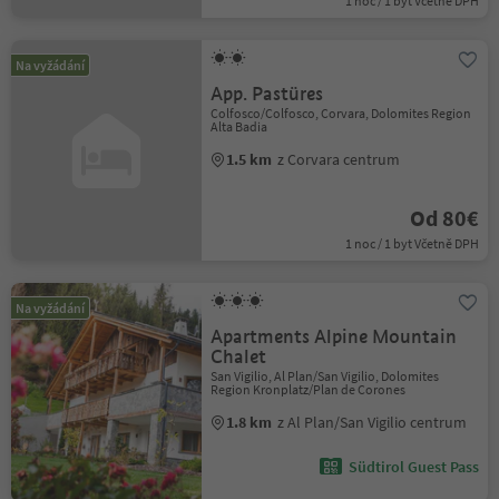
1 noc / 1 byt Včetně DPH
Na vyžádání
App. Pastüres
Colfosco/Colfosco, Corvara, Dolomites Region
Alta Badia
1.5 km
z Corvara centrum
Od 80€
1 noc / 1 byt Včetně DPH
Na vyžádání
Apartments Alpine Mountain
Chalet
San Vigilio, Al Plan/San Vigilio, Dolomites
Region Kronplatz/Plan de Corones
1.8 km
z Al Plan/San Vigilio centrum
Südtirol Guest Pass