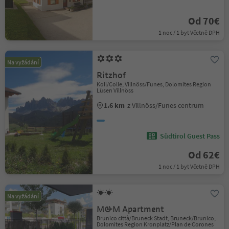
Od 70€
1 noc / 1 byt Včetně DPH
Na vyžádání
Ritzhof
Koll/Colle, Villnöss/Funes, Dolomites Region
Lüsen Villnöss
1.6 km
z Villnöss/Funes centrum
Südtirol Guest Pass
Od 62€
1 noc / 1 byt Včetně DPH
Na vyžádání
M&M Apartment
Brunico città/Bruneck Stadt, Bruneck/Brunico,
Dolomites Region Kronplatz/Plan de Corones