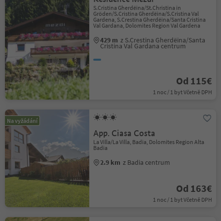
S.Cristina Gherdëina/St.Christina in
Gröden/S.Cristina Gherdëina/S.Cristina Val
Gardena, S.Crestina Gherdëina/Santa Cristina
Val Gardana, Dolomites Region Val Gardena
429 m
z S.Crestina Gherdëina/Santa
Cristina Val Gardana centrum
Od 115€
1 noc / 1 byt Včetně DPH
Na vyžádání
App. Ciasa Costa
La Villa/La Villa, Badia, Dolomites Region Alta
Badia
2.9 km
z Badia centrum
Od 163€
1 noc / 1 byt Včetně DPH