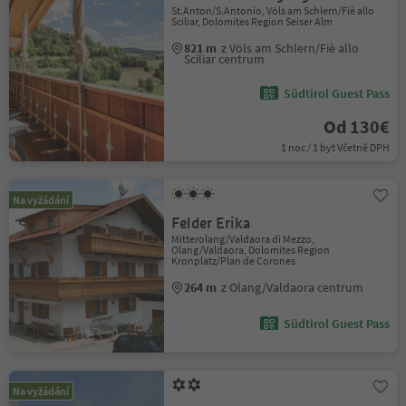
St.Anton/S.Antonio, Völs am Schlern/Fiè allo
Sciliar, Dolomites Region Seiser Alm
821 m
z Völs am Schlern/Fiè allo
Sciliar centrum
Südtirol Guest Pass
Od 130€
1 noc / 1 byt Včetně DPH
Na vyžádání
Felder Erika
Mitterolang/Valdaora di Mezzo,
Olang/Valdaora, Dolomites Region
Kronplatz/Plan de Corones
264 m
z Olang/Valdaora centrum
Südtirol Guest Pass
Na vyžádání