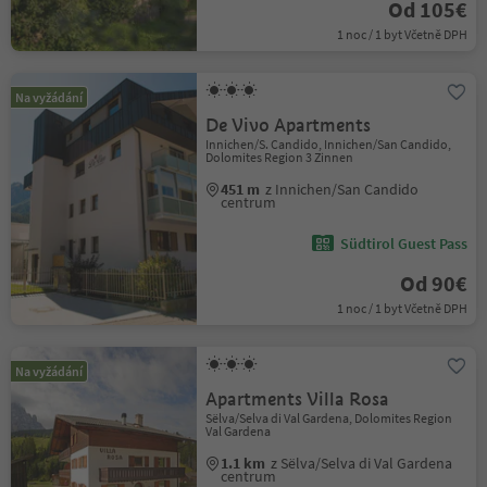
Od 105€
1 noc / 1 byt Včetně DPH
Na vyžádání
De Vivo Apartments
Innichen/S. Candido, Innichen/San Candido,
Dolomites Region 3 Zinnen
451 m
z Innichen/San Candido
centrum
Südtirol Guest Pass
Od 90€
1 noc / 1 byt Včetně DPH
Na vyžádání
Apartments Villa Rosa
Sëlva/Selva di Val Gardena, Dolomites Region
Val Gardena
1.1 km
z Sëlva/Selva di Val Gardena
centrum