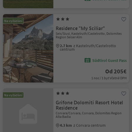
Na vyžádání
Residence "My Sciliar"
Seis/Siusi, Kastelruth/Castelrotto, Dolomites
Region Seiser Alm
2.7 km
z Kastelruth/Castelrotto
centrum
Südtirol Guest Pass
Od 205€
1 noc / 1 byt Včetně DPH
Na vyžádání
Grifone Dolomiti Resort Hotel
Residence
Corvara/Corvara, Corvara, Dolomites Region
Alta Badia
4.3 km
z Corvara centrum