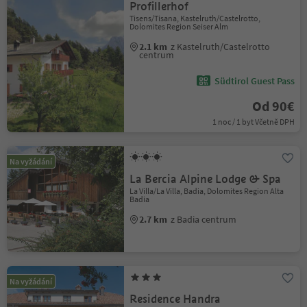
Profillerhof
Tisens/Tisana, Kastelruth/Castelrotto,
Dolomites Region Seiser Alm
2.1 km
z Kastelruth/Castelrotto
centrum
Südtirol Guest Pass
Od 90€
1 noc / 1 byt Včetně DPH
Na vyžádání
La Bercia Alpine Lodge & Spa
La Villa/La Villa, Badia, Dolomites Region Alta
Badia
2.7 km
z Badia centrum
Na vyžádání
Residence Handra