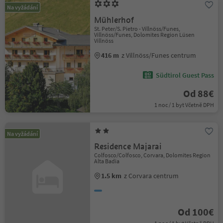
Na vyžádání
Mühlerhof
St. Peter/S. Pietro - Villnöss/Funes,
Villnöss/Funes, Dolomites Region Lüsen
Villnöss
416 m
z Villnöss/Funes centrum
Südtirol Guest Pass
Od 88€
1 noc / 1 byt Včetně DPH
Na vyžádání
Residence Majarai
Colfosco/Colfosco, Corvara, Dolomites Region
Alta Badia
1.5 km
z Corvara centrum
Od 100€