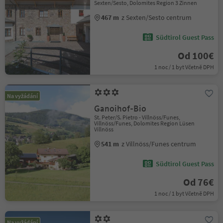
Sexten/Sesto, Dolomites Region 3 Zinnen
467 m
z Sexten/Sesto centrum
Südtirol Guest Pass
Od 100€
1 noc / 1 byt Včetně DPH
Na vyžádání
Ganoihof-Bio
St. Peter/S. Pietro - Villnöss/Funes,
Villnöss/Funes, Dolomites Region Lüsen
Villnöss
541 m
z Villnöss/Funes centrum
Südtirol Guest Pass
Od 76€
1 noc / 1 byt Včetně DPH
Na vyžádání