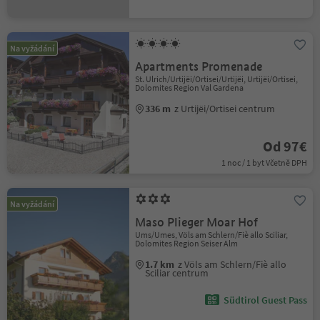
Na vyžádání
Apartments Promenade
St. Ulrich/Urtijëi/Ortisei/Urtijëi, Urtijëi/Ortisei,
Dolomites Region Val Gardena
336 m
z Urtijëi/Ortisei centrum
Od 97€
1 noc / 1 byt Včetně DPH
Na vyžádání
Maso Plieger Moar Hof
Ums/Umes, Völs am Schlern/Fiè allo Sciliar,
Dolomites Region Seiser Alm
1.7 km
z Völs am Schlern/Fiè allo
Sciliar centrum
Südtirol Guest Pass