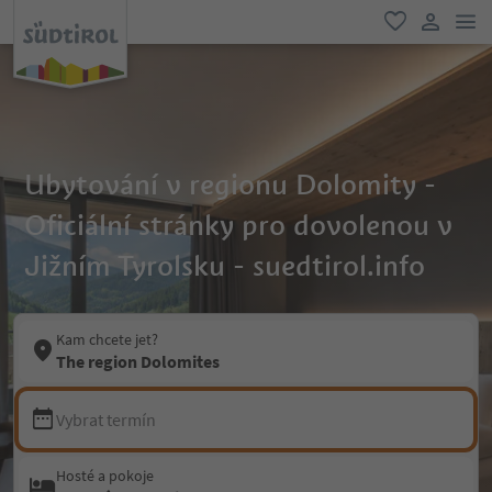
odk
oblíbené
uživatel
Ubytování v regionu Dolomity -
Oficiální stránky pro dovolenou v
Jižním Tyrolsku - suedtirol.info
Kam chcete jet?
The region Dolomites
Vybrat termín
Hosté a pokoje