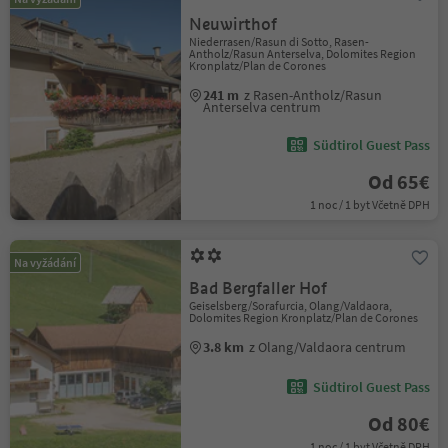
Neuwirthof
Niederrasen/Rasun di Sotto, Rasen-
Antholz/Rasun Anterselva, Dolomites Region
Kronplatz/Plan de Corones
241 m
z Rasen-Antholz/Rasun
Anterselva centrum
Südtirol Guest Pass
Od 65€
1 noc / 1 byt Včetně DPH
Na vyžádání
Bad Bergfaller Hof
Geiselsberg/Sorafurcia, Olang/Valdaora,
Dolomites Region Kronplatz/Plan de Corones
3.8 km
z Olang/Valdaora centrum
Südtirol Guest Pass
Od 80€
1 noc / 1 byt Včetně DPH