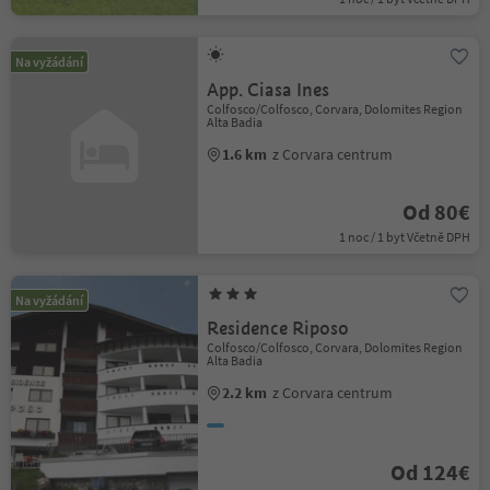
Na vyžádání
App. Ciasa Ines
Colfosco/Colfosco, Corvara, Dolomites Region
Alta Badia
1.6 km
z Corvara centrum
Od 80€
1 noc / 1 byt Včetně DPH
Na vyžádání
Residence Riposo
Colfosco/Colfosco, Corvara, Dolomites Region
Alta Badia
2.2 km
z Corvara centrum
Od 124€