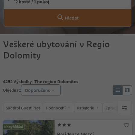
2 hosté / 1 pokoj
Hledat
Veškeré ubytování v Regio
Dolomity
4252
Výsledky
- The region Dolomites
Doporučeno
Objednat:
Südtirol Guest Pass
Hodnocení
Kategorie
Zpracovává
brak ak
Na vyžádání
Residence Mezdi