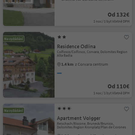
Od 132€
1 noc / 1 byt Včetně DPH
Na vyžádání
Residence Odlina
Colfosco/Colfosco, Corvara, Dolomites Region
Alta Badia
1.4 km
z Corvara centrum
Od 110€
1 noc / 1 byt Včetně DPH
Na vyžádání
Apartment Volgger
Reischach/Riscone, Bruneck/Brunico,
Dolomites Region Kronplatz/Plan de Corones