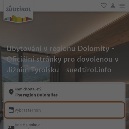
odk
oblíbené
uživatel
Ubytování v regionu Dolomity -
Oficiální stránky pro dovolenou v
Jižním Tyrolsku - suedtirol.info
Kam chcete jet?
The region Dolomites
Vybrat termín
Hosté a pokoje