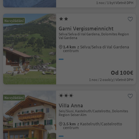
1 noc / 1 byt Včetně DPH
Na vyžádání
Garni Vergissmeinnicht
Sëlva/Selva di Val Gardena, Dolomites Region
Val Gardena
1.4 km
z Sëlva/Selva di Val Gardena
centrum
Od 100€
1 noc / 2 osob(y) Včetně DPH
Na vyžádání
Villa Anna
Seis/Siusi, Kastelruth/Castelrotto, Dolomites
Region Seiser Alm
2.5 km
z Kastelruth/Castelrotto
centrum