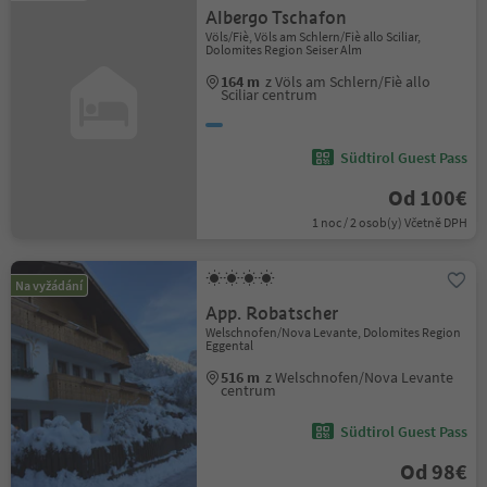
Albergo Tschafon
Völs/Fiè, Völs am Schlern/Fiè allo Sciliar,
Dolomites Region Seiser Alm
164 m
z Völs am Schlern/Fiè allo
Sciliar centrum
Südtirol Guest Pass
Od 100€
1 noc / 2 osob(y) Včetně DPH
Na vyžádání
App. Robatscher
Welschnofen/Nova Levante, Dolomites Region
Eggental
516 m
z Welschnofen/Nova Levante
centrum
Südtirol Guest Pass
Od 98€