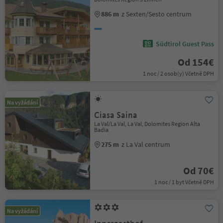
886 m
z Sexten/Sesto centrum
Südtirol Guest Pass
Od 154€
1 noc / 2 osob(y) Včetně DPH
Na vyžádání
Ciasa Saina
La Val/La Val, La Val, Dolomites Region Alta
Badia
275 m
z La Val centrum
Od 70€
1 noc / 1 byt Včetně DPH
Na vyžádání