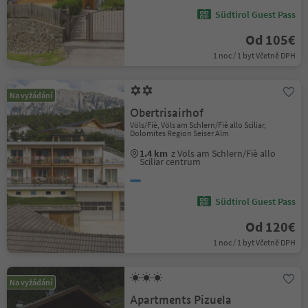
Südtirol Guest Pass
Od 105€
1 noc / 1 byt Včetně DPH
Na vyžádání
Obertrisairhof
Völs/Fiè, Völs am Schlern/Fiè allo Sciliar,
Dolomites Region Seiser Alm
1.4 km
z Völs am Schlern/Fiè allo
Sciliar centrum
Südtirol Guest Pass
Od 120€
1 noc / 1 byt Včetně DPH
Na vyžádání
Apartments Pizuela