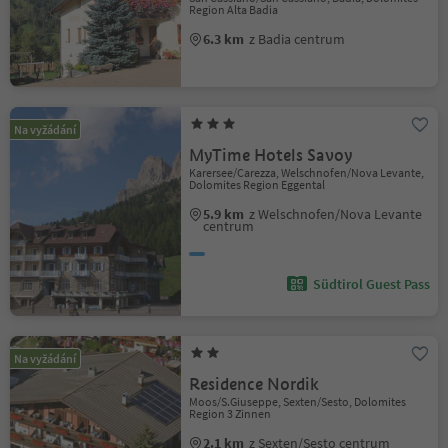
Region Alta Badia
6.3 km
z Badia centrum
Na vyžádání
MyTime Hotels Savoy
Karersee/Carezza, Welschnofen/Nova Levante,
Dolomites Region Eggental
5.9 km
z Welschnofen/Nova Levante
centrum
Südtirol Guest Pass
Na vyžádání
Residence Nordik
Moos/S.Giuseppe, Sexten/Sesto, Dolomites
Region 3 Zinnen
2.1 km
z Sexten/Sesto centrum