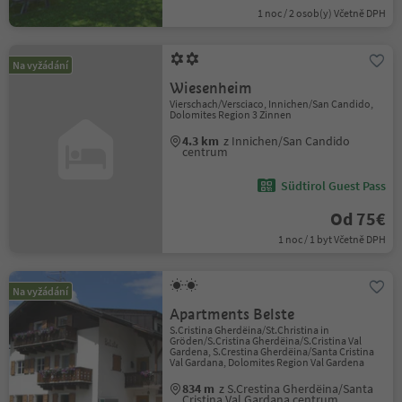
1 noc / 2 osob(y) Včetně DPH
Na vyžádání
Wiesenheim
Vierschach/Versciaco, Innichen/San Candido,
Dolomites Region 3 Zinnen
4.3 km
z Innichen/San Candido
centrum
Südtirol Guest Pass
Od 75€
1 noc / 1 byt Včetně DPH
Na vyžádání
Apartments Belste
S.Cristina Gherdëina/St.Christina in
Gröden/S.Cristina Gherdëina/S.Cristina Val
Gardena, S.Crestina Gherdëina/Santa Cristina
Val Gardana, Dolomites Region Val Gardena
834 m
z S.Crestina Gherdëina/Santa
Cristina Val Gardana centrum