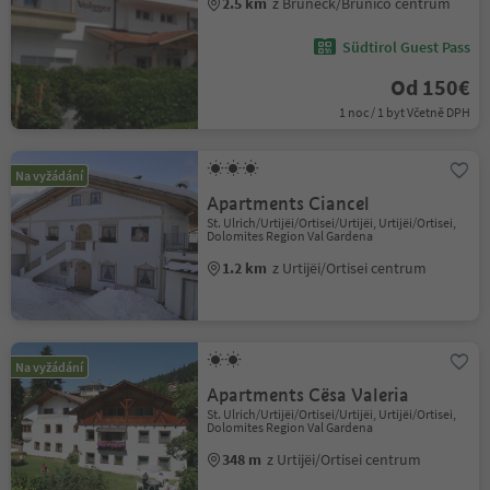
2.5 km
z Bruneck/Brunico centrum
Südtirol Guest Pass
Od 150€
1 noc / 1 byt Včetně DPH
Na vyžádání
Apartments Ciancel
St. Ulrich/Urtijëi/Ortisei/Urtijëi, Urtijëi/Ortisei,
Dolomites Region Val Gardena
1.2 km
z Urtijëi/Ortisei centrum
Na vyžádání
Apartments Cësa Valeria
St. Ulrich/Urtijëi/Ortisei/Urtijëi, Urtijëi/Ortisei,
Dolomites Region Val Gardena
348 m
z Urtijëi/Ortisei centrum