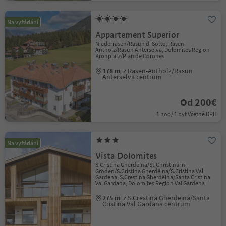
Na vyžádání
Appartement Superior
Niederrasen/Rasun di Sotto, Rasen-
Antholz/Rasun Anterselva, Dolomites Region
Kronplatz/Plan de Corones
178 m
z Rasen-Antholz/Rasun
Anterselva centrum
Od 200€
1 noc / 1 byt Včetně DPH
Na vyžádání
Vista Dolomites
S.Cristina Gherdëina/St.Christina in
Gröden/S.Cristina Gherdëina/S.Cristina Val
Gardena, S.Crestina Gherdëina/Santa Cristina
Val Gardana, Dolomites Region Val Gardena
275 m
z S.Crestina Gherdëina/Santa
Cristina Val Gardana centrum