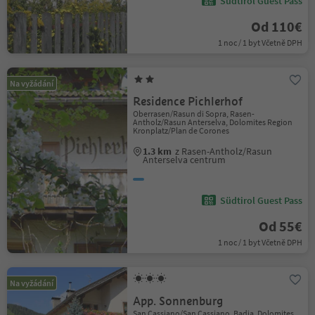
Südtirol Guest Pass
Od 110€
1 noc / 1 byt Včetně DPH
Na vyžádání
Residence Pichlerhof
Oberrasen/Rasun di Sopra, Rasen-
Antholz/Rasun Anterselva, Dolomites Region
Kronplatz/Plan de Corones
1.3 km
z Rasen-Antholz/Rasun
Anterselva centrum
Südtirol Guest Pass
Od 55€
1 noc / 1 byt Včetně DPH
Na vyžádání
App. Sonnenburg
San Cassiano/San Cassiano, Badia, Dolomites