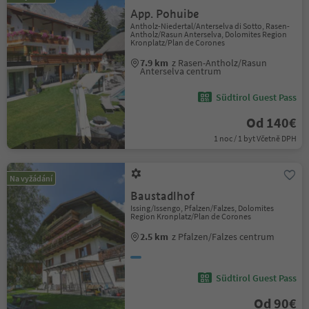
App. Pohuibe
Antholz-Niedertal/Anterselva di Sotto, Rasen-
Antholz/Rasun Anterselva, Dolomites Region
Kronplatz/Plan de Corones
7.9 km
z Rasen-Antholz/Rasun
Anterselva centrum
Südtirol Guest Pass
Od 140€
1 noc / 1 byt Včetně DPH
Na vyžádání
Baustadlhof
Issing/Issengo, Pfalzen/Falzes, Dolomites
Region Kronplatz/Plan de Corones
2.5 km
z Pfalzen/Falzes centrum
Südtirol Guest Pass
Od 90€