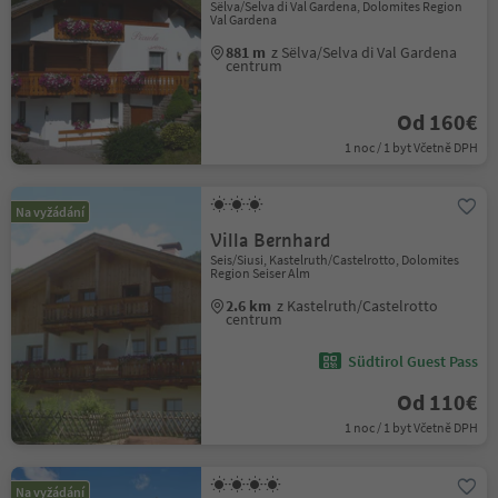
Sëlva/Selva di Val Gardena, Dolomites Region
Val Gardena
881 m
z Sëlva/Selva di Val Gardena
centrum
Od 160€
1 noc / 1 byt Včetně DPH
Na vyžádání
Villa Bernhard
Seis/Siusi, Kastelruth/Castelrotto, Dolomites
Region Seiser Alm
2.6 km
z Kastelruth/Castelrotto
centrum
Südtirol Guest Pass
Od 110€
1 noc / 1 byt Včetně DPH
Na vyžádání