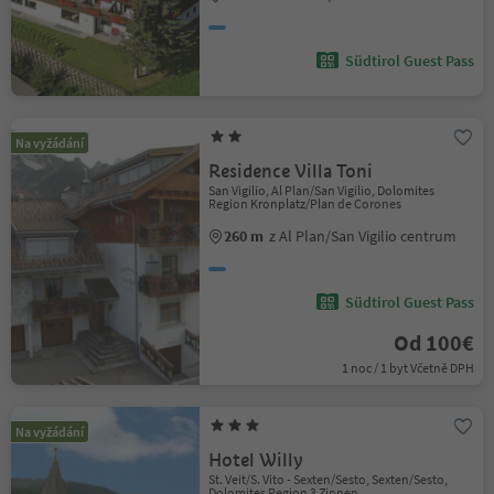
Südtirol Guest Pass
Na vyžádání
Residence Villa Toni
San Vigilio, Al Plan/San Vigilio, Dolomites
Region Kronplatz/Plan de Corones
260 m
z Al Plan/San Vigilio centrum
Südtirol Guest Pass
Od 100€
1 noc / 1 byt Včetně DPH
Na vyžádání
Hotel Willy
St. Veit/S. Vito - Sexten/Sesto, Sexten/Sesto,
Dolomites Region 3 Zinnen