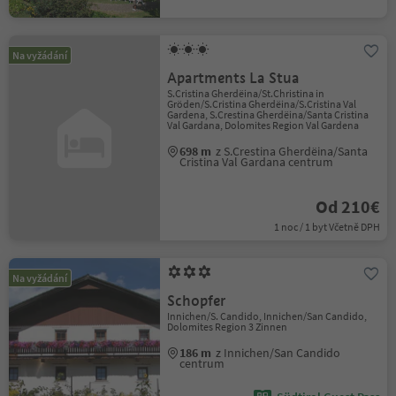
Na vyžádání
Apartments La Stua
S.Cristina Gherdëina/St.Christina in
Gröden/S.Cristina Gherdëina/S.Cristina Val
Gardena, S.Crestina Gherdëina/Santa Cristina
Val Gardana, Dolomites Region Val Gardena
698 m
z S.Crestina Gherdëina/Santa
Cristina Val Gardana centrum
Od 210€
1 noc / 1 byt Včetně DPH
Na vyžádání
Schopfer
Innichen/S. Candido, Innichen/San Candido,
Dolomites Region 3 Zinnen
186 m
z Innichen/San Candido
centrum