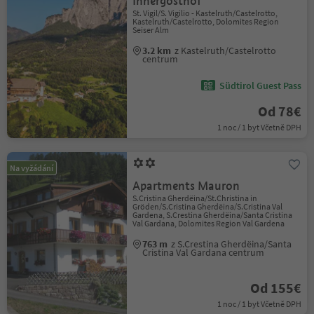
Innergosthof
St. Vigil/S. Vigilio - Kastelruth/Castelrotto,
Kastelruth/Castelrotto, Dolomites Region
Seiser Alm
3.2 km
z Kastelruth/Castelrotto
centrum
Südtirol Guest Pass
Od 78€
1 noc / 1 byt Včetně DPH
Na vyžádání
Apartments Mauron
S.Cristina Gherdëina/St.Christina in
Gröden/S.Cristina Gherdëina/S.Cristina Val
Gardena, S.Crestina Gherdëina/Santa Cristina
Val Gardana, Dolomites Region Val Gardena
763 m
z S.Crestina Gherdëina/Santa
Cristina Val Gardana centrum
Od 155€
1 noc / 1 byt Včetně DPH