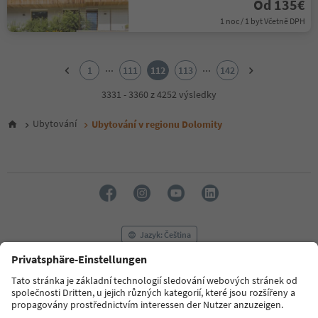
Od 135€
1 noc / 1 byt Včetně DPH
1
2
...
...
1
111
112
113
142
3
4
3331 - 3360 z 4252 výsledky
5
6
Ubytování
Ubytování v regionu Dolomity
7
8
9
10
11
12
13
14
Jazyk: Čeština
15
16
17
FAQ
Kontaktujte nás
Tisk
MICE
18
Zásady ochrany osobních údajů
Podmínky a ujednání
Tiráž
19