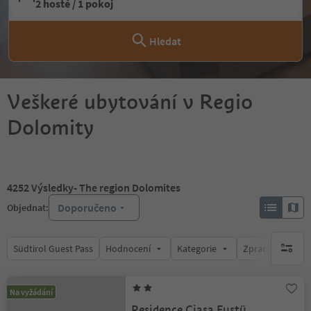
2 hosté / 1 pokoj
Hledat
Veškeré ubytování v Regio
Dolomity
4252
Výsledky
- The region Dolomites
Doporučeno
Objednat:
Südtirol Guest Pass
Hodnocení
Kategorie
Zpracovává
brak ak
Na vyžádání
Residence Ciasa Fustü