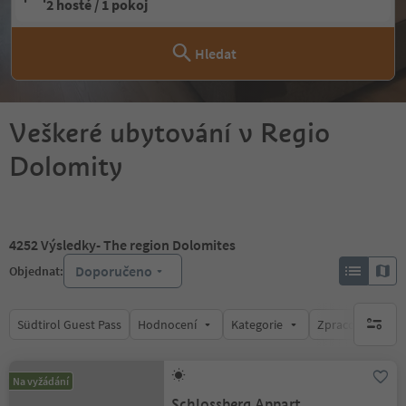
2 hosté / 1 pokoj
Hledat
Veškeré ubytování v Regio
Dolomity
4252
Výsledky
- The region Dolomites
Doporučeno
Objednat:
Südtirol Guest Pass
Hodnocení
Kategorie
Zpracovává
brak ak
Na vyžádání
Schlossberg Appart