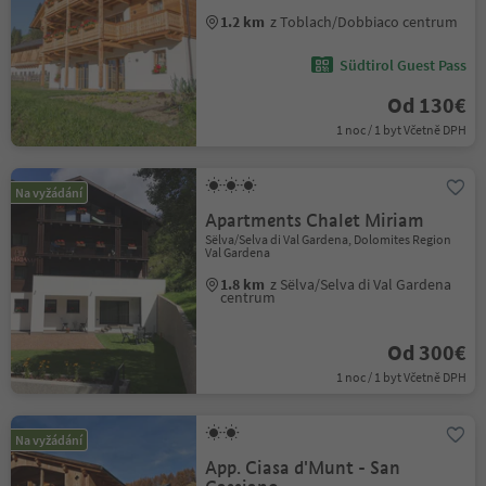
1.2 km
z Toblach/Dobbiaco centrum
Südtirol Guest Pass
Od 130€
1 noc / 1 byt Včetně DPH
Na vyžádání
Apartments Chalet Miriam
Sëlva/Selva di Val Gardena, Dolomites Region
Val Gardena
1.8 km
z Sëlva/Selva di Val Gardena
centrum
Od 300€
1 noc / 1 byt Včetně DPH
Na vyžádání
App. Ciasa d'Munt - San