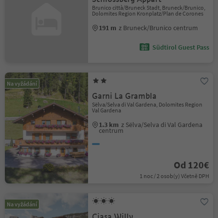
Brunico città/Bruneck Stadt, Bruneck/Brunico,
Dolomites Region Kronplatz/Plan de Corones
191 m
z Bruneck/Brunico centrum
Südtirol Guest Pass
Na vyžádání
Garni La Grambla
Sëlva/Selva di Val Gardena, Dolomites Region
Val Gardena
1.3 km
z Sëlva/Selva di Val Gardena
centrum
Od 120€
1 noc / 2 osob(y) Včetně DPH
Na vyžádání
Ciasa Willy