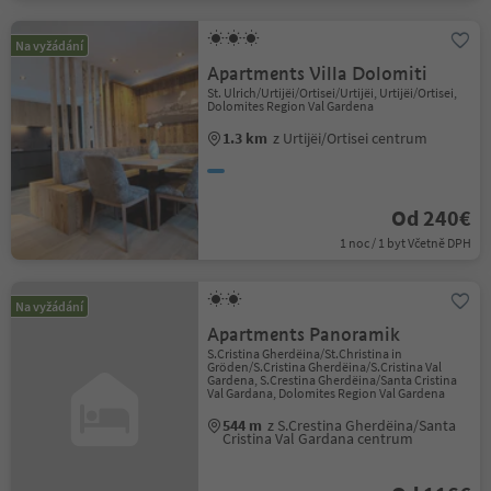
Na vyžádání
Apartments Villa Dolomiti
St. Ulrich/Urtijëi/Ortisei/Urtijëi, Urtijëi/Ortisei,
Dolomites Region Val Gardena
1.3 km
z Urtijëi/Ortisei centrum
Od 240€
1 noc / 1 byt Včetně DPH
Na vyžádání
Apartments Panoramik
S.Cristina Gherdëina/St.Christina in
Gröden/S.Cristina Gherdëina/S.Cristina Val
Gardena, S.Crestina Gherdëina/Santa Cristina
Val Gardana, Dolomites Region Val Gardena
544 m
z S.Crestina Gherdëina/Santa
Cristina Val Gardana centrum