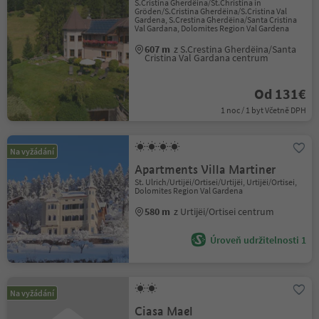
S.Cristina Gherdëina/St.Christina in
Gröden/S.Cristina Gherdëina/S.Cristina Val
Gardena, S.Crestina Gherdëina/Santa Cristina
Val Gardana, Dolomites Region Val Gardena
607 m
z S.Crestina Gherdëina/Santa
Cristina Val Gardana centrum
Od 131€
1 noc / 1 byt Včetně DPH
Na vyžádání
Apartments Villa Martiner
St. Ulrich/Urtijëi/Ortisei/Urtijëi, Urtijëi/Ortisei,
Dolomites Region Val Gardena
580 m
z Urtijëi/Ortisei centrum
Úroveň udržitelnosti 1
Na vyžádání
Ciasa Mael