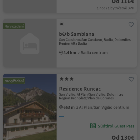
Od 116€
1 noc / 1 byt Včetně DPH
Na vyžádání
b&b Samblana
San Cassiano/San Cassiano, Badia, Dolomites
Region Alta Badia
4.4 km
z Badia centrum
Na vyžádání
Residence Runcac
San Vigilio, Al Plan/San Vigilio, Dolomites
Region Kronplatz/Plan de Corones
663 m
z Al Plan/San Vigilio centrum
Südtirol Guest Pass
Od 130€