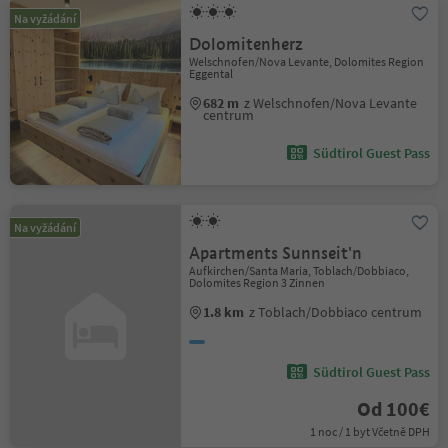
Na vyžádání
Dolomitenherz
Welschnofen/Nova Levante, Dolomites Region
Eggental
682 m
z Welschnofen/Nova Levante
centrum
Südtirol Guest Pass
Na vyžádání
Apartments Sunnseit'n
Aufkirchen/Santa Maria, Toblach/Dobbiaco,
Dolomites Region 3 Zinnen
1.8 km
z Toblach/Dobbiaco centrum
Südtirol Guest Pass
Od 100€
1 noc / 1 byt Včetně DPH