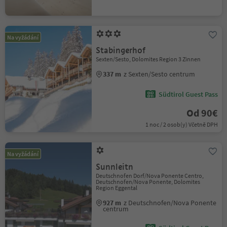
Na vyžádání
Stabingerhof
Sexten/Sesto, Dolomites Region 3 Zinnen
337 m
z Sexten/Sesto centrum
Südtirol Guest Pass
Od 90€
1 noc / 2 osob(y) Včetně DPH
Na vyžádání
Sunnleitn
Deutschnofen Dorf/Nova Ponente Centro,
Deutschnofen/Nova Ponente, Dolomites
Region Eggental
927 m
z Deutschnofen/Nova Ponente
centrum