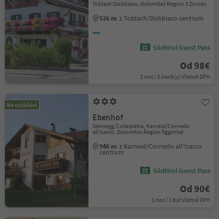
Toblach/Dobbiaco, Dolomites Region 3 Zinnen
526 m
z Toblach/Dobbiaco centrum
Südtirol Guest Pass
Od 98€
1 noc / 2 osob(y) Včetně DPH
Na vyžádání
Ebenhof
Steinegg/Collepietra, Karneid/Cornedo
all'Isarco, Dolomites Region Eggental
946 m
z Karneid/Cornedo all'Isarco
centrum
Südtirol Guest Pass
Od 90€
1 noc / 1 byt Včetně DPH