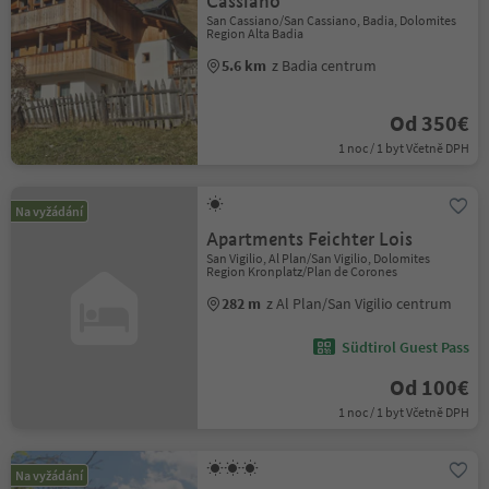
Cassiano
San Cassiano/San Cassiano, Badia, Dolomites
Region Alta Badia
5.6 km
z Badia centrum
Od 350€
1 noc / 1 byt Včetně DPH
Na vyžádání
Apartments Feichter Lois
San Vigilio, Al Plan/San Vigilio, Dolomites
Region Kronplatz/Plan de Corones
282 m
z Al Plan/San Vigilio centrum
Südtirol Guest Pass
Od 100€
1 noc / 1 byt Včetně DPH
Na vyžádání