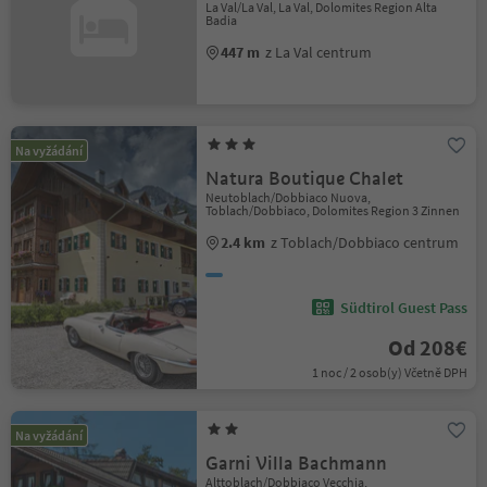
La Val/La Val, La Val, Dolomites Region Alta
Badia
447 m
z La Val centrum
Na vyžádání
Natura Boutique Chalet
Neutoblach/Dobbiaco Nuova,
Toblach/Dobbiaco, Dolomites Region 3 Zinnen
2.4 km
z Toblach/Dobbiaco centrum
Südtirol Guest Pass
Od 208€
1 noc / 2 osob(y) Včetně DPH
Na vyžádání
Garni Villa Bachmann
Alttoblach/Dobbiaco Vecchia,