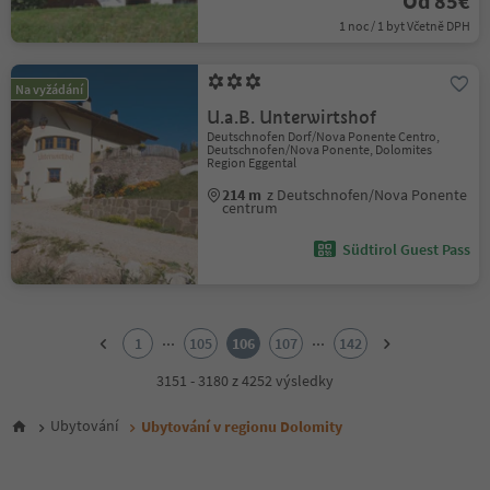
Od 85€
1 noc / 1 byt Včetně DPH
Na vyžádání
U.a.B. Unterwirtshof
Deutschnofen Dorf/Nova Ponente Centro,
Deutschnofen/Nova Ponente, Dolomites
Region Eggental
214 m
z Deutschnofen/Nova Ponente
centrum
Südtirol Guest Pass
1
2
...
...
1
105
106
107
142
3
4
3151 - 3180 z 4252 výsledky
5
6
Ubytování
Ubytování v regionu Dolomity
7
8
9