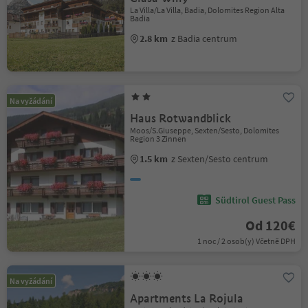
La Villa/La Villa, Badia, Dolomites Region Alta
Badia
2.8 km
z Badia centrum
Na vyžádání
Haus Rotwandblick
Moos/S.Giuseppe, Sexten/Sesto, Dolomites
Region 3 Zinnen
1.5 km
z Sexten/Sesto centrum
Südtirol Guest Pass
Od 120€
1 noc / 2 osob(y) Včetně DPH
Na vyžádání
Apartments La Rojula