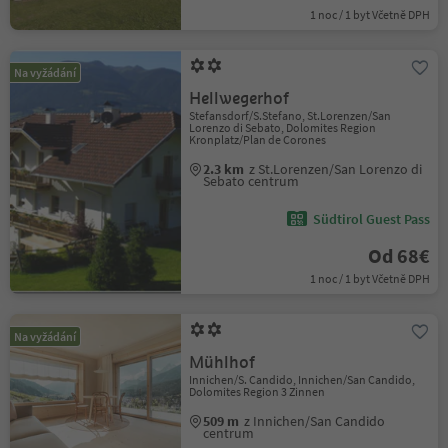
1 noc / 1 byt Včetně DPH
Na vyžádání
Hellwegerhof
Stefansdorf/S.Stefano, St.Lorenzen/San
Lorenzo di Sebato, Dolomites Region
Kronplatz/Plan de Corones
2.3 km
z St.Lorenzen/San Lorenzo di
Sebato centrum
Südtirol Guest Pass
Od 68€
1 noc / 1 byt Včetně DPH
Na vyžádání
Mühlhof
Innichen/S. Candido, Innichen/San Candido,
Dolomites Region 3 Zinnen
509 m
z Innichen/San Candido
centrum