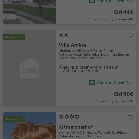
Südtirol Guest Pass
Od 44€
1 noc / 2 osob(y) Včetně DPH
Na vyžádání
Villa Ambra
Niederrasen/Rasun di Sotto, Rasen-
Antholz/Rasun Anterselva, Dolomites Region
Kronplatz/Plan de Corones
440 m
z Rasen-Antholz/Rasun
Anterselva centrum
Südtirol Guest Pass
Od 90€
1 noc / 1 byt Včetně DPH
Na vyžádání
Altmessnerhof
Wahlen/Valle S.Silvestro, Toblach/Dobbiaco,
Dolomites Region 3 Zinnen