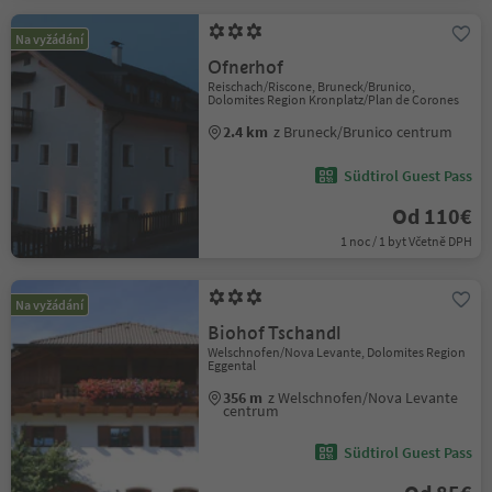
Na vyžádání
Ofnerhof
Reischach/Riscone, Bruneck/Brunico,
Dolomites Region Kronplatz/Plan de Corones
2.4 km
z Bruneck/Brunico centrum
Südtirol Guest Pass
Od 110€
1 noc / 1 byt Včetně DPH
Na vyžádání
Biohof Tschandl
Welschnofen/Nova Levante, Dolomites Region
Eggental
356 m
z Welschnofen/Nova Levante
centrum
Südtirol Guest Pass