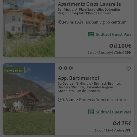
Apartments Ciasa Lavarella
San Vigilio, Al Plan/San Vigilio, Dolomites
Region Kronplatz/Plan de Corones
149 m
z Al Plan/San Vigilio centrum
Südtirol Guest Pass
Od 100€
1 noc / 2 osob(y) Včetně DPH
Na vyžádání
App. Bartlmairhof
St. Georgen/S. Giorgio - Bruneck/Brunico,
Bruneck/Brunico, Dolomites Region
Kronplatz/Plan de Corones
2.8 km
z Bruneck/Brunico centrum
Südtirol Guest Pass
Od 75€
1 noc / 1 byt Včetně DPH