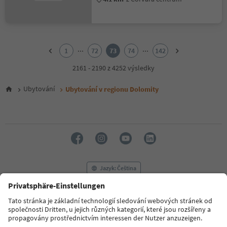
1
2
...
...
1
72
73
74
142
3
4
2161 - 2190 z 4252 výsledky
5
6
Ubytování
Ubytování v regionu Dolomity
7
8
9
10
11
12
13
14
Jazyk: Čeština
15
16
17
FAQ
Kontaktujte nás
Tisk
MICE
18
Zásady ochrany osobních údajů
Podmínky a ujednání
Tiráž
19