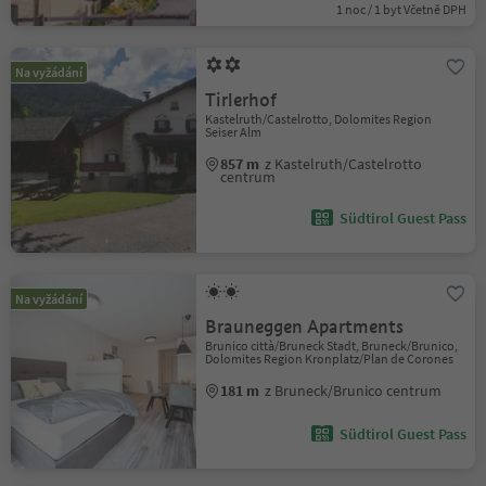
1 noc / 1 byt Včetně DPH
Na vyžádání
Tirlerhof
Kastelruth/Castelrotto, Dolomites Region
Seiser Alm
857 m
z Kastelruth/Castelrotto
centrum
Südtirol Guest Pass
Na vyžádání
Brauneggen Apartments
Brunico città/Bruneck Stadt, Bruneck/Brunico,
Dolomites Region Kronplatz/Plan de Corones
181 m
z Bruneck/Brunico centrum
Südtirol Guest Pass