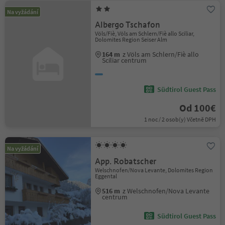
Na vyžádání
Albergo Tschafon
Völs/Fiè, Völs am Schlern/Fiè allo Sciliar,
Dolomites Region Seiser Alm
164 m
z Völs am Schlern/Fiè allo
Sciliar centrum
Südtirol Guest Pass
Od 100€
1 noc / 2 osob(y) Včetně DPH
Na vyžádání
App. Robatscher
Welschnofen/Nova Levante, Dolomites Region
Eggental
516 m
z Welschnofen/Nova Levante
centrum
Südtirol Guest Pass