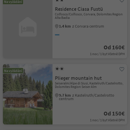
Na vyžádání
Residence Ciasa Fustü
Colfosco/Colfosco, Corvara, Dolomites Region
Alta Badia
1.4 km
z Corvara centrum
Od 160€
1 noc / 1 byt Včetně DPH
Na vyžádání
Plieger mountain hut
Seiseralm/Alpe di Siusi, Kastelruth/Castelrotto,
Dolomites Region Seiser Alm
9.7 km
z Kastelruth/Castelrotto
centrum
Od 150€
1 noc / 1 byt Včetně DPH