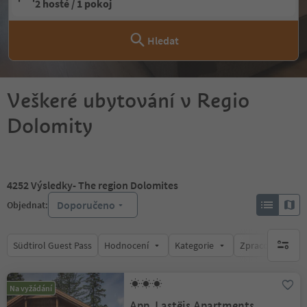
2 hosté / 1 pokoj
Hledat
Veškeré ubytování v Regio
Dolomity
4252
Výsledky
- The region Dolomites
Doporučeno
Objednat:
Südtirol Guest Pass
Hodnocení
Kategorie
Zpracovává
brak ak
Na vyžádání
App. Lastëis Apartments