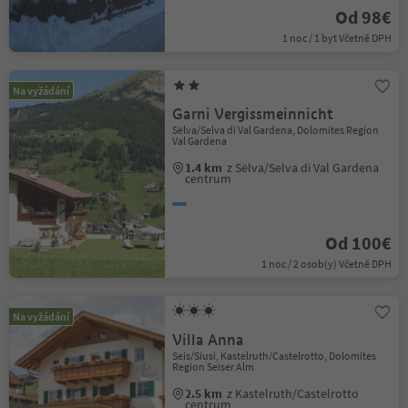
Od 98€
1 noc / 1 byt Včetně DPH
Na vyžádání
Garni Vergissmeinnicht
Sëlva/Selva di Val Gardena, Dolomites Region
Val Gardena
1.4 km
z Sëlva/Selva di Val Gardena
centrum
Od 100€
1 noc / 2 osob(y) Včetně DPH
Na vyžádání
Villa Anna
Seis/Siusi, Kastelruth/Castelrotto, Dolomites
Region Seiser Alm
2.5 km
z Kastelruth/Castelrotto
centrum