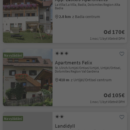
La Villa/La Villa, Badia, Dolomites Region Alta
Badia
2.8 km
z Badia centrum
Od 170€
1 noc / 1 byt Včetně DPH
Na vyžádání
Apartments Felix
St. Ulrich/Urtijëi/Ortisei/Urtijëi, Urtijëi/Ortisei,
Dolomites Region Val Gardena
410 m
z Urtijëi/Ortisei centrum
Od 105€
1 noc / 1 byt Včetně DPH
Na vyžádání
Landidyll