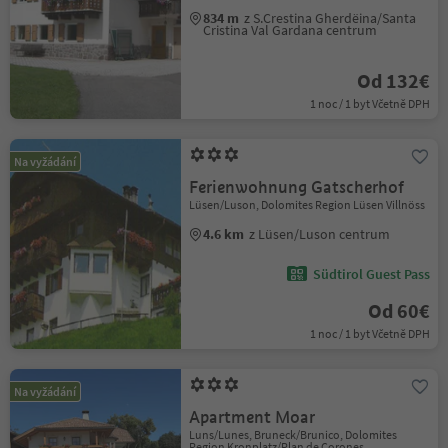
834 m
z S.Crestina Gherdëina/Santa
Cristina Val Gardana centrum
Od 132€
1 noc / 1 byt Včetně DPH
Na vyžádání
Ferienwohnung Gatscherhof
Lüsen/Luson, Dolomites Region Lüsen Villnöss
4.6 km
z Lüsen/Luson centrum
Südtirol Guest Pass
Od 60€
1 noc / 1 byt Včetně DPH
Na vyžádání
Apartment Moar
Luns/Lunes, Bruneck/Brunico, Dolomites
Region Kronplatz/Plan de Corones