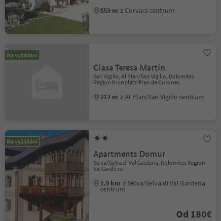
559 m
z Corvara centrum
Na vyžádání
Ciasa Teresa Martin
San Vigilio, Al Plan/San Vigilio, Dolomites
Region Kronplatz/Plan de Corones
212 m
z Al Plan/San Vigilio centrum
Na vyžádání
Apartments Domur
Sëlva/Selva di Val Gardena, Dolomites Region
Val Gardena
1.9 km
z Sëlva/Selva di Val Gardena
centrum
Od 180€