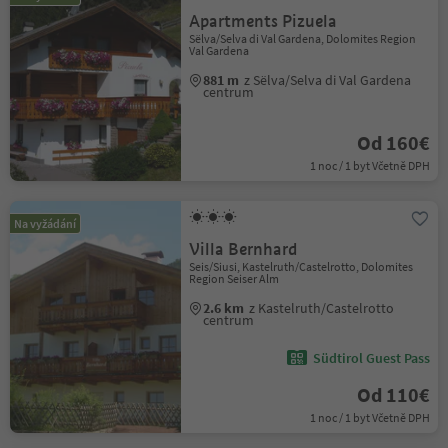
Apartments Pizuela
Sëlva/Selva di Val Gardena, Dolomites Region
Val Gardena
881 m
z Sëlva/Selva di Val Gardena
centrum
Od 160€
1 noc / 1 byt Včetně DPH
Na vyžádání
Villa Bernhard
Seis/Siusi, Kastelruth/Castelrotto, Dolomites
Region Seiser Alm
2.6 km
z Kastelruth/Castelrotto
centrum
Südtirol Guest Pass
Od 110€
1 noc / 1 byt Včetně DPH