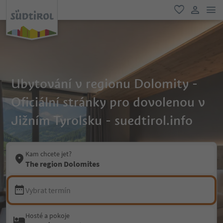
odk
oblíbené
uživatel
Ubytování v regionu Dolomity -
Oficiální stránky pro dovolenou v
Jižním Tyrolsku - suedtirol.info
Kam chcete jet?
The region Dolomites
Vybrat termín
Hosté a pokoje