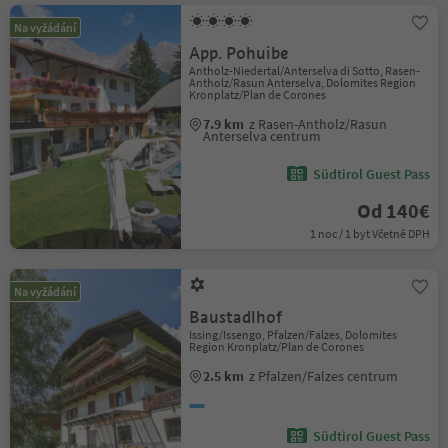
Na vyžádání
App. Pohuibe
Antholz-Niedertal/Anterselva di Sotto, Rasen-
Antholz/Rasun Anterselva, Dolomites Region
Kronplatz/Plan de Corones
7.9 km
z Rasen-Antholz/Rasun
Anterselva centrum
Südtirol Guest Pass
Od 140€
1 noc / 1 byt Včetně DPH
Na vyžádání
Baustadlhof
Issing/Issengo, Pfalzen/Falzes, Dolomites
Region Kronplatz/Plan de Corones
2.5 km
z Pfalzen/Falzes centrum
Südtirol Guest Pass