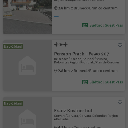
2.8 km
z Bruneck/Brunico centrum
Südtirol Guest Pass
Na vyžádání
Pension Prack - Fewo 207
Reischach/Riscone, Bruneck/Brunico,
Dolomites Region Kronplatz/Plan de Corones
2.8 km
z Bruneck/Brunico centrum
Südtirol Guest Pass
Na vyžádání
Franz Kostner hut
Corvara/Corvara, Corvara, Dolomites Region
Alta Badia
4.1 km
z Corvara centrum