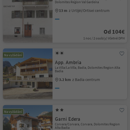
Dolomites Region Val Gardena
13 m
z Urtijëi/Ortisei centrum
Od 104€
1 noc / 2 osob(y) Včetně DPH
Na vyžádání
App. Ambria
La Villa/La Villa, Badia, Dolomites Region Alta
Badia
3.2 km
z Badia centrum
Na vyžádání
Garni Edera
Corvara/Corvara, Corvara, Dolomites Region
Alta Badia