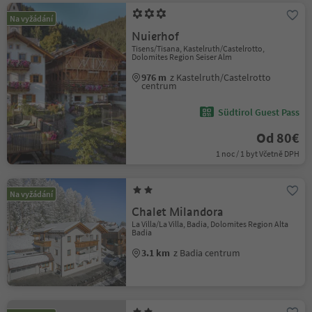
Na vyžádání
Nuierhof
Tisens/Tisana, Kastelruth/Castelrotto,
Dolomites Region Seiser Alm
976 m
z Kastelruth/Castelrotto
centrum
Südtirol Guest Pass
Od 80€
1 noc / 1 byt Včetně DPH
Na vyžádání
Chalet Milandora
La Villa/La Villa, Badia, Dolomites Region Alta
Badia
3.1 km
z Badia centrum