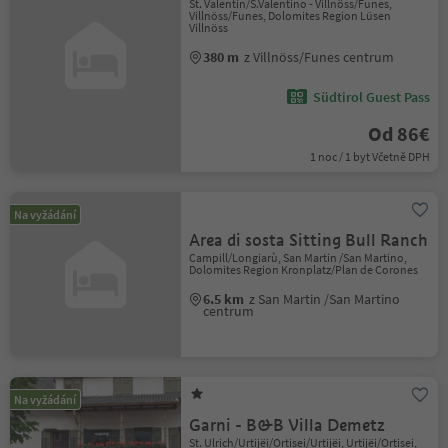
St. Valentin/S.Valentino - Villnöss/Funes,
Villnöss/Funes, Dolomites Region Lüsen
Villnöss
380 m
z Villnöss/Funes centrum
Südtirol Guest Pass
Od 86€
1 noc / 1 byt Včetně DPH
Na vyžádání
Area di sosta Sitting Bull Ranch
Campill/Longiarù, San Martin /San Martino,
Dolomites Region Kronplatz/Plan de Corones
6.5 km
z San Martin /San Martino
centrum
Na vyžádání
Garni - B&B Villa Demetz
St. Ulrich/Urtijëi/Ortisei/Urtijëi, Urtijëi/Ortisei,