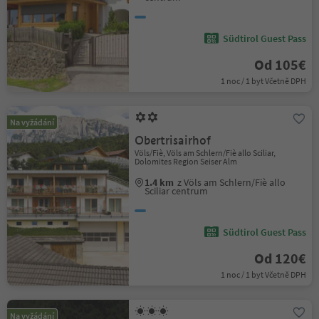
Südtirol Guest Pass
Od 105€
1 noc / 1 byt Včetně DPH
Na vyžádání
Obertrisairhof
Völs/Fiè, Völs am Schlern/Fiè allo Sciliar,
Dolomites Region Seiser Alm
1.4 km
z Völs am Schlern/Fiè allo
Sciliar centrum
Südtirol Guest Pass
Od 120€
1 noc / 1 byt Včetně DPH
Na vyžádání