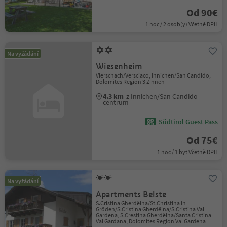
Od 90€
1 noc / 2 osob(y) Včetně DPH
Na vyžádání
Wiesenheim
Vierschach/Versciaco, Innichen/San Candido,
Dolomites Region 3 Zinnen
4.3 km
z Innichen/San Candido
centrum
Südtirol Guest Pass
Od 75€
1 noc / 1 byt Včetně DPH
Na vyžádání
Apartments Belste
S.Cristina Gherdëina/St.Christina in
Gröden/S.Cristina Gherdëina/S.Cristina Val
Gardena, S.Crestina Gherdëina/Santa Cristina
Val Gardana, Dolomites Region Val Gardena