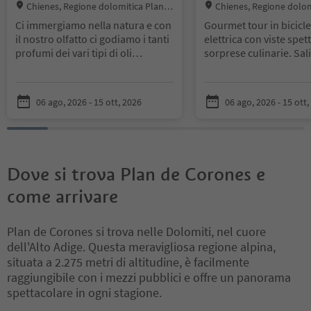
con guida
Location:
Location:
Chienes, Regione dolomitica Plan d
Chienes, Regione dolom
e Corones
e Corones
Ci immergiamo nella natura e con
Gourmet tour in bicicle
il nostro olfatto ci godiamo i tanti
elettrica con viste spet
profumi dei vari tipi di oli
sorprese culinarie. Sali
essenziali.
per il nostro tour dei c
Durante questa escursione
verso la malga di Rode
idilliaca scopriamo curiosità
gustateli a 1.900 metri 
06 ago, 2026 - 15 ott, 2026
06 ago, 2026 - 15 ott,
naturalistiche e la storia del
altitudine.
territorio e della sua gente. Nella
Punto d'incontro: Hote
distilleria di pino mugo
Gassenwirt ore 9.15
impariamo a conoscere la
Durata: circa 5 ore
lavorazione degli oli essenziali e
Partecipazione a partir
Dove si trova Plan de Corones e
delle loro proprietà. In un
anni, non adatto per b
pediluvio negli aghi appena
Quota di partecipazione
come arrivare
distillati ci godiamo questi
senza Guest Pass Plan
momenti di rilassamento nel
58 €.
Plan de Corones si trova nelle Dolomiti, nel cuore
fienile dei profumi. Poi visitiamo il
Noleggio biciclette dis
dell'Alto Adige. Questa meravigliosa regione alpina,
giardino delle erbe e finiamo la
direttamente in hotel.
situata a 2.275 metri di altitudine, è facilmente
ns. escursione con Sűdtiroler
Iscrizione & info: 2 gio
Breatl (pane tradizionale) e crema
entro le ore 16.00 pres
raggiungibile con i mezzi pubblici e offre un panorama
spalmabile alle erbe selvatiche e
Gassenwirt numero tel
spettacolare in ogni stagione.
una bevanda rinfrescante.
565389