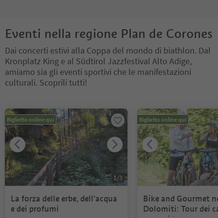
Eventi nella regione Plan de Corones
Dai concerti estivi alla Coppa del mondo di biathlon. Dal
Kronplatz King e al Südtirol Jazzfestival Alto Adige,
amiamo sia gli eventi sportivi che le manifestazioni
culturali. Scoprili tutti!
Ti trovi su un cursore a schede. Seleziona una scheda per visualiz
Biglietto online qui
Biglietto online qui
1
/
3
La forza delle erbe, dell'acqua
Bike and Gourmet ne
e dei profumi
Dolomiti: Tour dei c