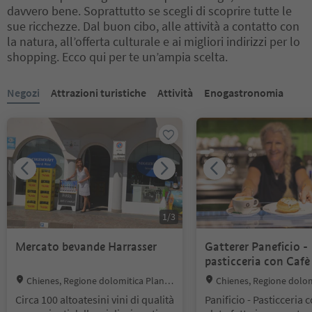
davvero bene. Soprattutto se scegli di scoprire tutte le
sue ricchezze. Dal buon cibo, alle attività a contatto con
la natura, all’offerta culturale e ai migliori indirizzi per lo
shopping. Ecco qui per te un’ampia scelta.
Ti trovi su un cursore a schede. Seleziona una scheda per visualiz
Negozi
Attrazioni turistiche
Attività
Enogastronomia
1
/
3
Mercato bevande Harrasser
Gatterer Paneficio -
pasticceria con Cafè
Location:
Location:
Chienes, Regione dolomitica Plan d
Chienes, Regione dolom
e Corones
e Corones
Circa 100 altoatesini vini di qualità
Panificio - Pasticceria c