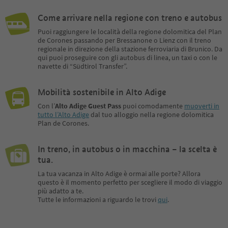
Attrezzatura: scarpe da ginnastica
Minimo di partecipanti
o scarpe da trekking
Numero massimo di par
Come arrivare nella regione con treno e autobus
Tempo di percorrenza: ca. 35 min.
8 persone
Puoi raggiungere le località della regione dolomitica del Plan
Durata totale: 3 ore
de Corones passando per Bressanone o Lienz con il treno
NON ADATTO PER PASSEGGINI.
regionale in direzione della stazione ferroviaria di Brunico. Da
Prenotazione: online oppure
qui puoi proseguire con gli autobus di linea, un taxi o con le
all'Ass. Turistica Chienes entro il
navette di “Südtirol Transfer”.
giorno precedente le ore 17.00.
Numero minimo di partecipanti: 2
Mobilità sostenibile in Alto Adige
persone
Numero massimo di
Con l’
Alto Adige Guest Pass
puoi comodamente
muoverti in
tutto l’Alto Adige
dal tuo alloggio nella regione dolomitica
partecipanti:16 persone
Plan de Corones.
Inizio: Casa sociale, Via Huben 36
di fronte alla biblioteca ore 09:00
Fine: ca. alle ore 12.00 al giardino
In treno, in autobus o in macchina – la scelta è
delle erbe Bergila.
tua.
Costo: Adulti con Guest Pass Plan
La tua vacanza in Alto Adige è ormai alle porte? Allora
de Corones 10 €, altri pagano 15
questo è il momento perfetto per scegliere il modo di viaggio
€; bambini fino a 10 anni gratis.
più adatto a te.
Tutte le informazioni a riguardo le trovi
qui
.