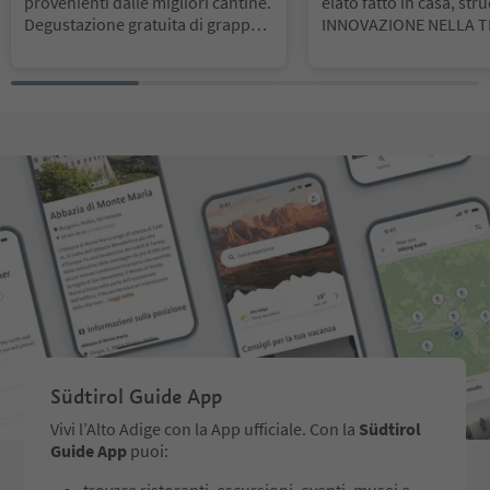
provenienti dalle migliori cantine.
elato fatto in casa, str
Degustazione gratuita di grappe e
INNOVAZIONE NELLA T
liquori.
Ogni giorno, quando 
reparare il primo impas
iente base c’è già – è l
a qualità e per la nostr
e di panettieri artigiana
fine è scoprire il gusto 
i.
FIDUCIA FA QUALITÄ
r il prodotto è il fulcro
a azienda familiare sin
o 1926. Le modalità di
ne e le ricette tramanda
ezza degli ingredienti 
da produttori regional
a dose d’innovazione 
ano la nostra motivazi
ana.
Südtirol Guide App
Vivi l’Alto Adige con la App ufficiale. Con la
Südtirol
Guide App
puoi:
trovare ristoranti, escursioni, eventi, musei e