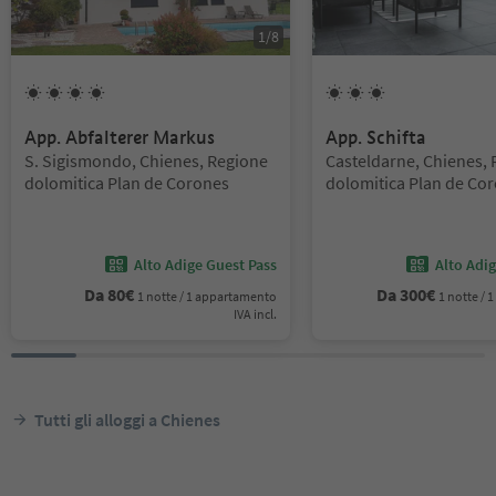
1
/
8
4
Soli
3
Soli
App. Abfalterer Markus
App. Schifta
Posizione:
Posizione:
S. Sigismondo, Chienes, Regione
Casteldarne, Chienes,
dolomitica Plan de Corones
dolomitica Plan de Co
Alto Adige Guest Pass
Alto Adi
Da
80
€
Da
300
€
1 notte / 1 appartamento
1 notte /
IVA incl.
Tutti gli alloggi a Chienes