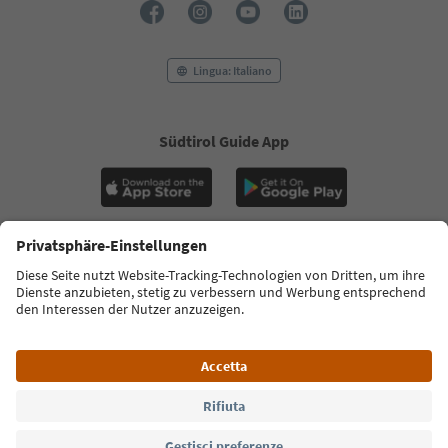
Lingua: Italiano
Südtirol Guide App
FAQ
Contatti
Press
MICE
Privacy Policy
Termini e condizioni
Crediti
Cookie Policy
Film commission
Chi siamo
Dichiarazione di accessibilità
Alto Adige B2B
© 2026 IDM Südtirol