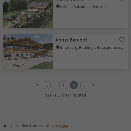
Meltina, Bolzano e dintorni
Ahner Berghof
Ahnerberg, Rodengo, Bressanone e dintorni
1
2
...
1
4
5
6
3
4
121 - 150 di 174 risultati
5
6
Esperienze ed eventi
Malghe