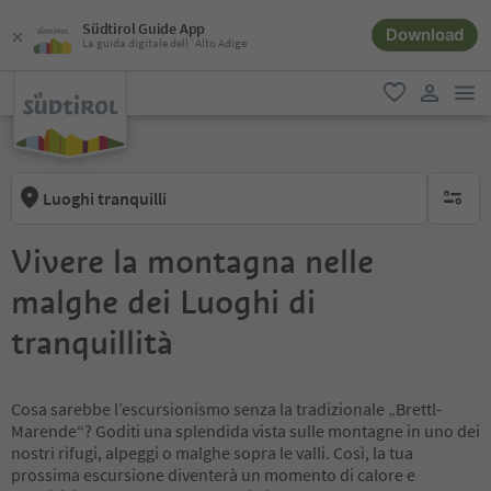
Südtirol Guide App
Download
La guida digitale dell´Alto Adige
men
favoriti
user lin
Luoghi tranquilli
nessun f
Vivere la montagna nelle
malghe dei Luoghi di
tranquillità
Cosa sarebbe l’escursionismo senza la tradizionale „Brettl-
Marende“? Goditi una splendida vista sulle montagne in uno dei
nostri rifugi, alpeggi o malghe sopra le valli. Così, la tua
prossima escursione diventerà un momento di calore e