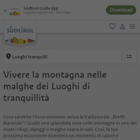
Südtirol Guide App
Download
La guida digitale dell´Alto Adige
men
favoriti
user lin
Luoghi tranquilli
nessun f
Vivere la montagna nelle
malghe dei Luoghi di
tranquillità
Cosa sarebbe l’escursionismo senza la tradizionale „Brettl-
Marende“? Goditi una splendida vista sulle montagne in uno dei
nostri rifugi, alpeggi o malghe sopra le valli. Così, la tua
prossima escursione diventerà un momento di calore e