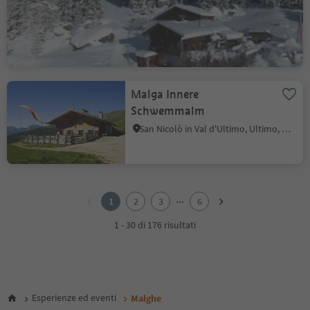
S. Giovanni, Valle Aurina, Valle Aurina
Malga Innere
Schwemmalm
San Nicolò in Val d'Ultimo, Ultimo, Merano e dintorni
1
2
...
1
2
3
6
3
4
1 - 30 di 176 risultati
5
6
Esperienze ed eventi
Malghe