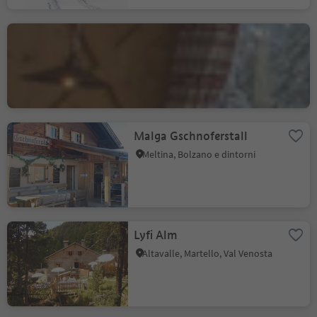
Treffpunkt Zans
S. Maddalena - Funes, Funes, Regione dolomitica Luson Val di Funes
Malga Gschnoferstall
Meltina, Bolzano e dintorni
Lyfi Alm
Altavalle, Martello, Val Venosta