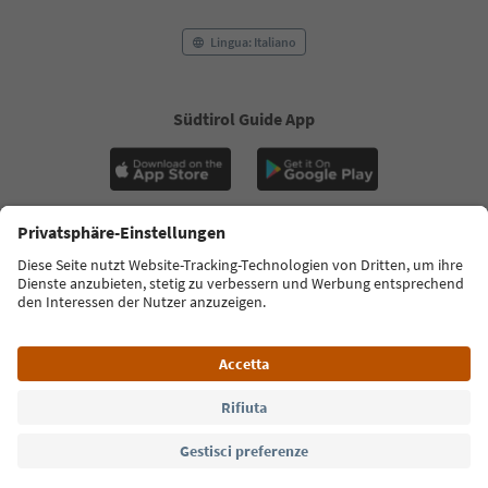
Lingua: Italiano
Südtirol Guide App
FAQ
Contatti
Press
MICE
Privacy Policy
Termini e condizioni
Crediti
Cookie Policy
Film commission
Chi siamo
Dichiarazione di accessibilità
Alto Adige B2B
© 2026 IDM Südtirol