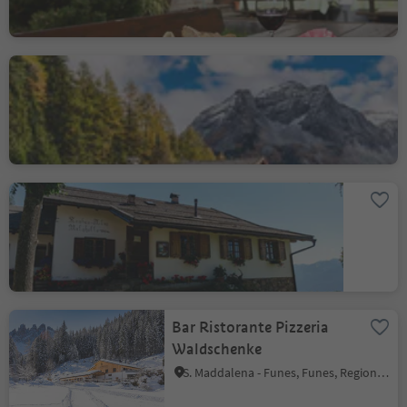
Angerer
Riva di Tures, Campo Tures, Valle Aurina
Malghette
Anterivo
Bar Ristorante Pizzeria
Waldschenke
S. Maddalena - Funes, Funes, Regione dolomitica Luson Val di Funes