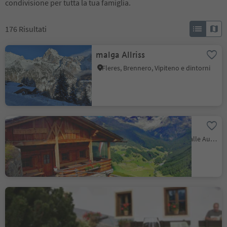
condivisione per tutta la tua famiglia.
176
Risultati
malga Allriss
Fleres, Brennero, Vipiteno e dintorni
Malga Unterrieser
Riva di Tures, Campo Tures, Valle Aurina
Locanda Braunhof
Smudres, Val di Vizze, Vipiteno e dintorni