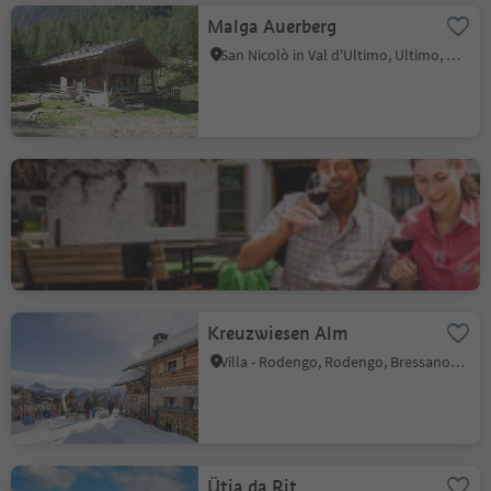
Malga Auerberg
San Nicolò in Val d'Ultimo, Ultimo, Merano e dintorni
Jägerhütte malga
Casere, Predoi, Valle Aurina
Kreuzwiesen Alm
Villa - Rodengo, Rodengo, Bressanone e dintorni
Ütia da Rit