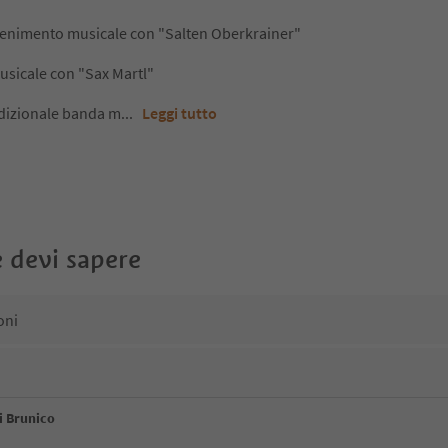
attenimento musicale con "Salten Oberkrainer"
usicale con "Sax Martl"
adizionale banda m
...
Leggi tutto
 devi sapere
oni
di Brunico