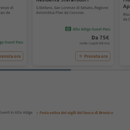
Ap
renzo di
S.Stefano, San Lorenzo di Sebato, Regione
lan de
dolomitica Plan de Corones
Ris
de 
Alto Adige Guest Pass
Da
75
€
ige Guest Pass
notte / ospiti IVA incl.
renota ora
Prenota ora
Eventi in Alto Adige
Festa estiva dei vigili del fuoco di Brunico