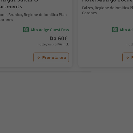
artments
Falzes, Regione dolomitica P
Corones
cone, Brunico, Regione dolomitica Plan
Corones
Alto Adige Guest Pass
Alto Ad
Da
60
€
notte / ospiti IVA incl.
nott
Prenota ora