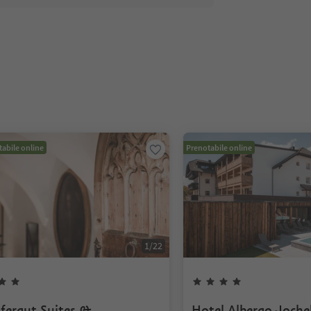
abile online
Prenotabile online
1
/
22
fergut Suites &
Hotel Albergo Joche