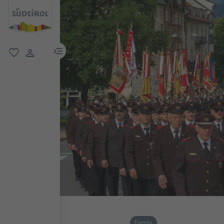
menu link
favoriti
user link
Evento