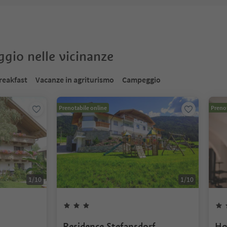
oggio nelle vicinanze
reakfast
Vacanze in agriturismo
Campeggio
Prenotabile online
Prenot
1
/
10
1
/
10
Residence Stefansdorf
Ho