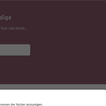
Adige
e tue vacanze,