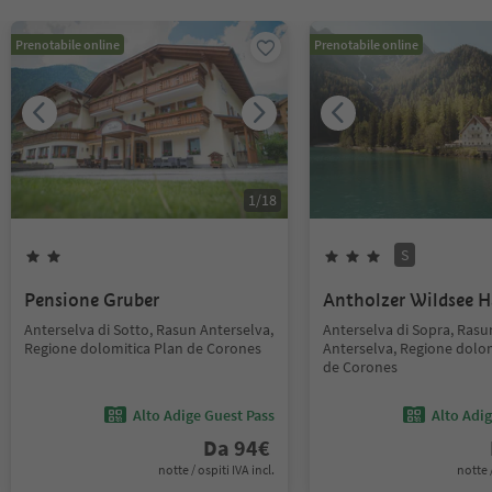
Prenotabile online
Prenotabile online
1
/
18
S
Pensione Gruber
Antholzer Wildsee 
Anterselva di Sotto, Rasun Anterselva,
Anterselva di Sopra, Rasu
Regione dolomitica Plan de Corones
Anterselva, Regione dolom
de Corones
Alto Adige Guest Pass
Alto Adi
Da
94
€
notte / ospiti IVA incl.
notte /