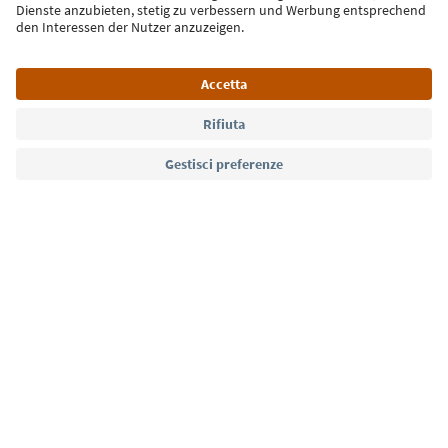
Lingua: Italiano
Südtirol Guide App
FAQ
Contatti
Press
MICE
Privacy Policy
Termini e condizioni
Crediti
Cookie Policy