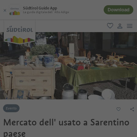
Südtirol Guide App
Download
La guida digitale dell´Alto Adige
men
favoriti
user lin
Evento
Mercato dell' usato a Sarentino
paese