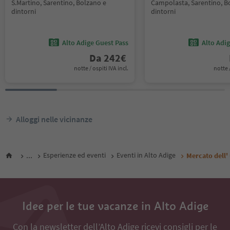
S.Martino, Sarentino, Bolzano e
Campolasta, Sarentino, B
dintorni
dintorni
Alto Adige Guest Pass
Alto Adi
Da
242
€
notte / ospiti IVA incl.
notte /
Alloggi nelle vicinanze
...
Esperienze ed eventi
Eventi in Alto Adige
Mercato dell'
Idee per le tue vacanze in Alto Adige
Con la newsletter dell’Alto Adige ricevi consigli per le