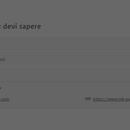
 devi sapere
oni
s
s.com
https://www.mk-pa