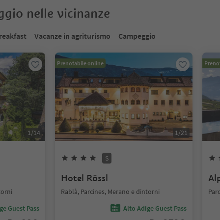
oggio nelle vicinanze
reakfast
Vacanze in agriturismo
Campeggio
Prenotabile online
Prenot
1
/
14
1
/
21
S
Hotel Rössl
Al
torni
Rablà, Parcines, Merano e dintorni
Parc
ige Guest Pass
Alto Adige Guest Pass