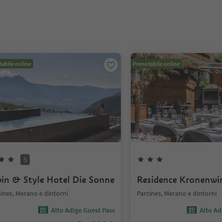
abile online
Prenotabile online
S
pin & Style Hotel Die Sonne
Residence Kronenwi
ines, Merano e dintorni
Parcines, Merano e dintorni
Alto Adige Guest Pass
Alto Ad