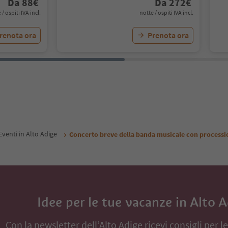
Da
88
€
Da
272
€
 / ospiti IVA incl.
notte / ospiti IVA incl.
renota ora
Prenota ora
Eventi in Alto Adige
Concerto breve della banda musicale con processi
Idee per le tue vacanze in Alto 
Con la newsletter dell’Alto Adige ricevi consigli per l