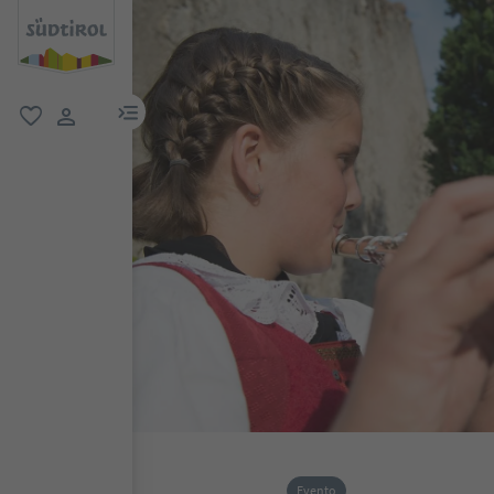
menu link
favoriti
user link
Evento