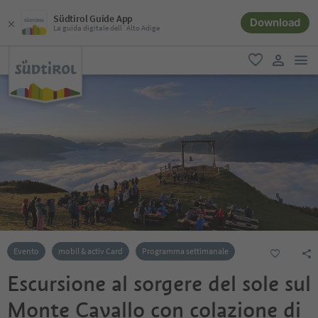
Südtirol Guide App
Download
La guida digitale dell´Alto Adige
men
favoriti
user lin
Evento
mobil & activ Card
Programma settimanale
Escursione al sorgere del sole sul
Monte Cavallo con colazione di