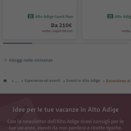
Alto Adige Guest Pass
Alto Adi
Da
210
€
notte / ospiti IVA incl.
notte /
Alloggi nelle vicinanze
...
Esperienze ed eventi
Eventi in Alto Adige
Escursione al
Idee per le tue vacanze in Alto Adige
Con la newsletter dell’Alto Adige ricevi consigli per le
tue vacanze, eventi da non perdere e ricette tipiche.