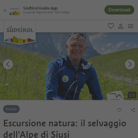
Südtirol Guide App
Download
La guida digitale dell´Alto Adige
men
favoriti
user lin
1
/
2
Evento
Escursione natura: il selvaggio
dell'Alpe di Siusi