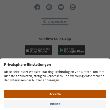
Lingua: Italiano
Südtirol Guide App
FAQ
Contatti
Press
MICE
Privacy Policy
Termini e condizioni
Crediti
Cookie Policy
Film commission
Chi siamo
Dichiarazione di accessibilità
Alto Adige B2B
© 2026 IDM Südtirol