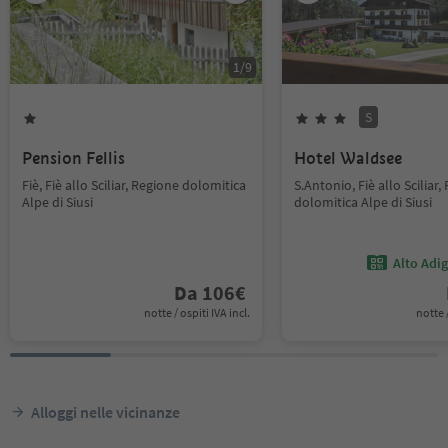
1
/
9
S
Pension Fellis
Hotel Waldsee
Fiè, Fiè allo Sciliar, Regione dolomitica
S.Antonio, Fiè allo Sciliar,
Alpe di Siusi
dolomitica Alpe di Siusi
Alto Adi
Da
106
€
notte / ospiti IVA incl.
notte /
Alloggi nelle vicinanze