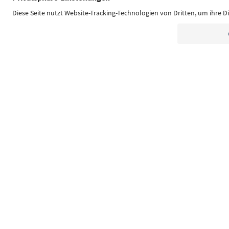
Südtirol Guide App
FAQ
Contatti
Press
MIC