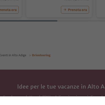
renota ora
Prenota ora
Eventi in Alto Adige
Orienteering
Idee per le tue vacanze in Alto 
Con la newsletter dell’Alto Adige ricevi consigli per l
eventi da non perdere e ricette tipiche.