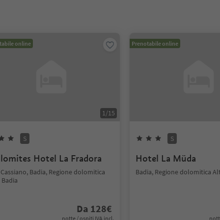
abile online
Prenotabile online
1
/
15
S
S
lomites Hotel La Fradora
Hotel La Müda
 Cassiano, Badia, Regione dolomitica
Badia, Regione dolomitica Al
 Badia
Da
128
€
notte / ospiti IVA incl.
nott