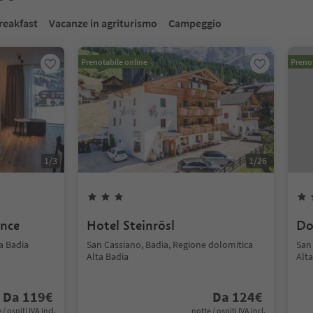
reakfast
Vacanze in agriturismo
Campeggio
Prenotabile online
Prenot
1
/
3
1
/
26
ence
Hotel Steinrösl
Do
a Badia
San Cassiano, Badia, Regione dolomitica
San
Alta Badia
Alta
Da
119
€
Da
124
€
 / ospiti IVA incl.
notte / ospiti IVA incl.