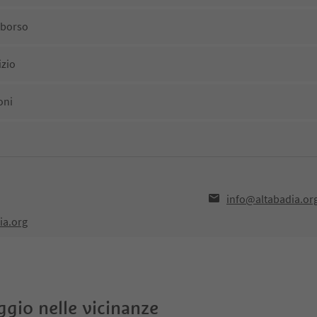
mborso
izio
oni
info@altabadia.or
ia.org
oggio nelle vicinanze