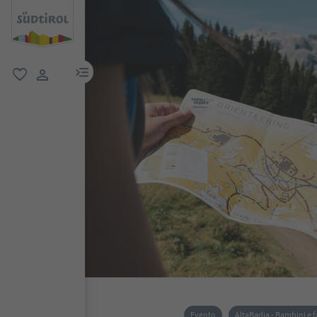
menu link
favoriti
user link
Evento
AltaBadia - Bambini e f