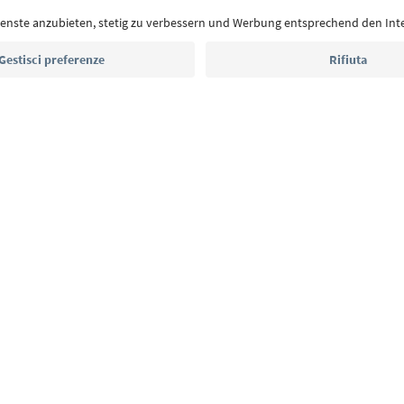
Indirizzo e-mail*
Iscriviti alla newsletter
E
Privacy Policy
Termini e condizioni
Crediti
Cookie Policy