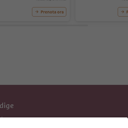
Prenota ora
Adige
e tue vacanze,