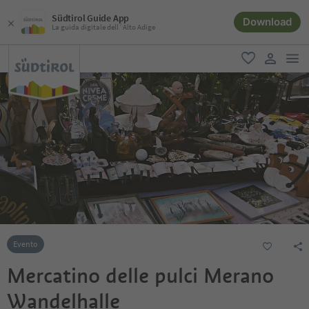
Südtirol Guide App
Download
La guida digitale dell´Alto Adige
men
favoriti
user lin
Evento
Mercatino delle pulci Merano
Wandelhalle