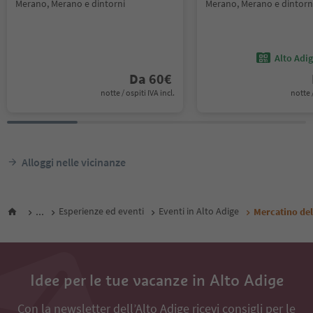
Merano, Merano e dintorni
Merano, Merano e dintorn
Alto Adi
Da
60
€
notte / ospiti IVA incl.
notte /
Alloggi nelle vicinanze
...
Esperienze ed eventi
Eventi in Alto Adige
Mercatino del
Idee per le tue vacanze in Alto Adige
Con la newsletter dell’Alto Adige ricevi consigli per le