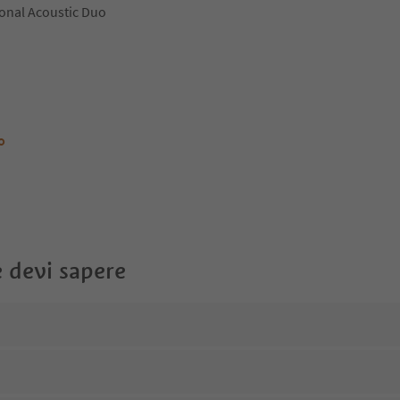
onal Acoustic Duo
o
 devi sapere