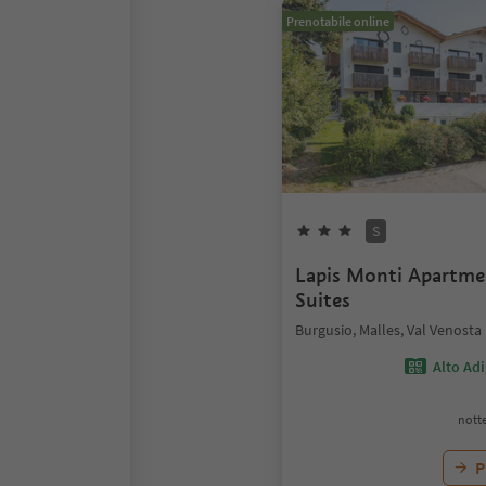
Prenotabile online
S
Lapis Monti Apartm
Suites
Burgusio, Malles, Val Venosta
Alto Ad
notte
P