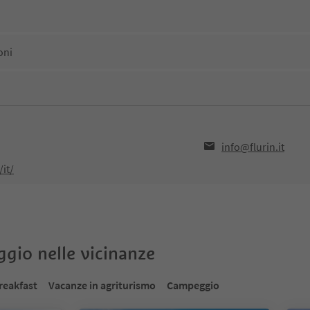
oni
info@flurin.it
/it/
oggio nelle vicinanze
reakfast
Vacanze in agriturismo
Campeggio