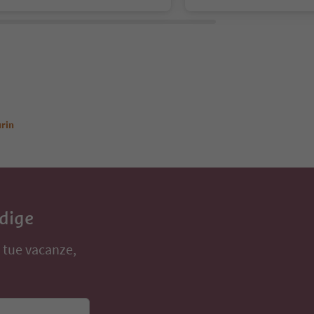
urin
Adige
e tue vacanze,