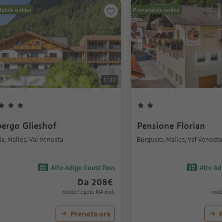
abile online
Prenotabile online
1
/
22
bergo Glieshof
Pensione Florian
a, Malles, Val Venosta
Burgusio, Malles, Val Venosta
Alto Adige Guest Pass
Alto Ad
Da
208
€
notte / ospiti IVA incl.
nott
Prenota ora