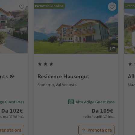
Prenotabile online
Prenot
1
/
7
ents &
Residence Hausergut
Al
Sluderno, Val Venosta
Mazi
ige Guest Pass
Alto Adige Guest Pass
Da
102
€
Da
109
€
 / ospiti IVA incl.
notte / ospiti IVA incl.
renota ora
Prenota ora