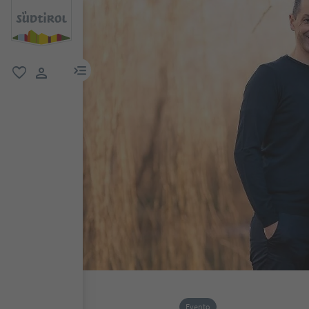
menu link
favoriti
user link
Evento