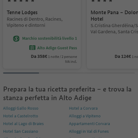
5
Stelle
4
Stelle
Tenne Lodges
Monte Pana – Dolo
Posizione:
Racines di Dentro, Racines,
Hotel
Vipiteno e dintorni
Posizione:
S.Cristina Gherdëina/S
Val Gardena, Santa Cris
Gardena, Regione dolo
Marchio sostenibilità livello 1
Gardena
Alto Adige Guest Pass
Da
358
€
Da
124
€
1 notte / 2 persone
1 no
IVA incl.
Prepara la tua ricetta preferita – e trova la
stanza perfetta in Alto Adige
Alloggi Gallo Rosso
Hotel a Corvara
Hotel a Castelrotto
Alloggi a Vipiteno
Hotel al Lago di Braies
Appartamenti Corvara
Hotel San Cassiano
Alloggi in Val di Funes