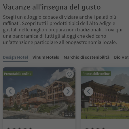
Vacanze all'insegna del gusto
Scegli un alloggio capace di viziare anche i palati più
raffinati. Scopri tutti i prodotti tipici dell'Alto Adige e
gustali nelle migliori preparazioni tradizionali. Trovi qui
una panoramica di tutti gli alloggi che dedicano
un'attenzione particolare all'enogastronomia locale.
Ti trovi su un cursore a schede. Seleziona una scheda per visualiz
Design Hotel
Vinum Hotels
Marchio di sostenibilità
Bio Hot
Prenotabile online
Prenotabile online
1
/
29