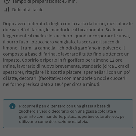
Tempo di preparazione: 45 min.
Difficoltà: facile
Dopo avere foderato la teglia con la carta da forno, mescolare le
due varietà di farina, le mandorle e il bicarbonato. Scaldare
leggermente il miele e lo zucchero, quindi incorporare le uova,
il burro fuso, lo zucchero vanigliato, la scorza e il succo di
limone, il rum, la cannella, i chiodi di garofano in polvere e il
composto a base di farina, e lavorare il tutto fino a ottenere un
impasto. Coprirlo e riporlo in frigorifero per almeno 12 ore.
Infine, lavorarlo di nuovo brevemente, stenderlo (circa 1 cm di
spessore), ritagliare i biscotti a piacere, spennellarli con un po’
di latte, decorarli (facoltativo) con mandorle o noci e cuocerli
nel forno preriscaldato a 180° per circa 6 minuti.
Ricoprire il pan di zenzero con una glassa a base di
zucchero a velo o decorarlo con una glassa colorata e
guarnirlo con mandorle, pistacchi, perline colorate, ecc. per
utilizzarlo come decorazione natalizia.