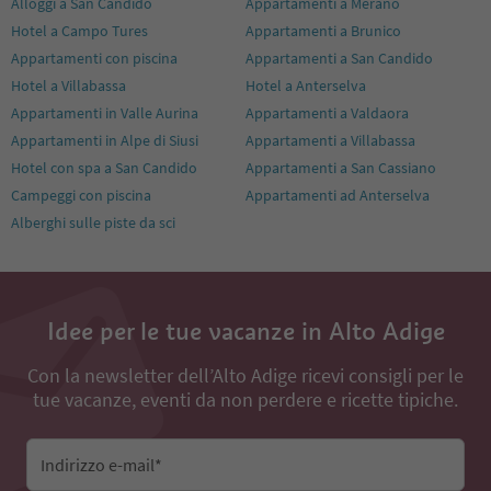
Alloggi a San Candido
Appartamenti a Merano
Hotel a Campo Tures
Appartamenti a Brunico
Appartamenti con piscina
Appartamenti a San Candido
Hotel a Villabassa
Hotel a Anterselva
Appartamenti in Valle Aurina
Appartamenti a Valdaora
Appartamenti in Alpe di Siusi
Appartamenti a Villabassa
Hotel con spa a San Candido
Appartamenti a San Cassiano
Campeggi con piscina
Appartamenti ad Anterselva
Alberghi sulle piste da sci
Idee per le tue vacanze in Alto Adige
Con la newsletter dell’Alto Adige ricevi consigli per le
tue vacanze, eventi da non perdere e ricette tipiche.
Indirizzo e-mail*