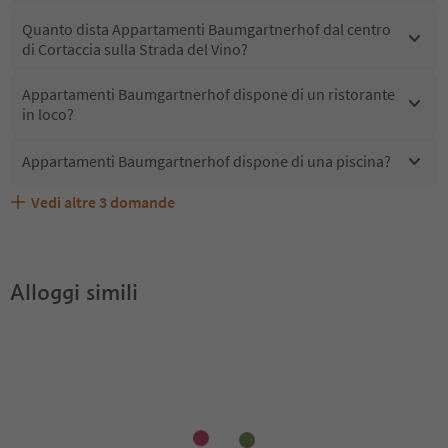
Quanto dista Appartamenti Baumgartnerhof dal centro
di Cortaccia sulla Strada del Vino?
Appartamenti Baumgartnerhof dispone di un ristorante
in loco?
Appartamenti Baumgartnerhof dispone di una piscina?
Vedi altre
3
domande
Appartamenti Baumgartnerhof accetta animali
Quali servizi/attività sono disponibili presso
Gli ospiti di Appartamenti Baumgartnerhof ricevono
domestici?
Appartamenti Baumgartnerhof?
l'Alto Adige Guest Pass?
Alloggi simili