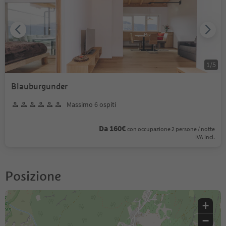
1
/
5
Blauburgunder
Massimo 6 ospiti
Da 160€
con occupazione 2 persone / notte
IVA incl.
Posizione
+
−