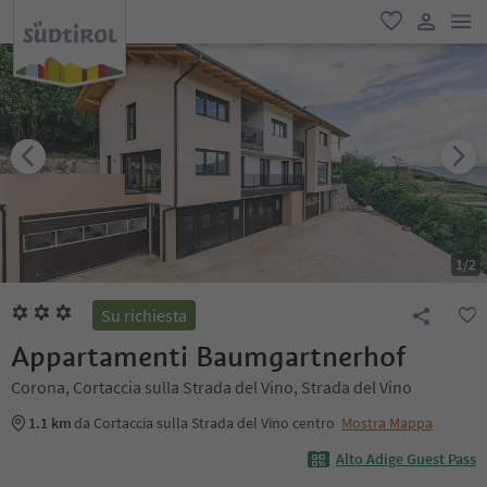
men
favoriti
user lin
1
/
2
Su richiesta
Appartamenti Baumgartnerhof
Corona, Cortaccia sulla Strada del Vino, Strada del Vino
1.1 km
da Cortaccia sulla Strada del Vino centro
Mostra Mappa
Alto Adige Guest Pass