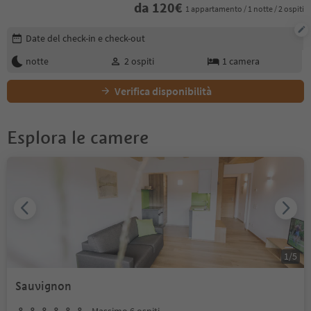
da
120
€
1 appartamento / 1 notte / 2 ospiti
Modifica i dettagli della prenotazione
Date del check-in e check-out
notte
2
ospiti
1
camera
Verifica disponibilità
Esplora le camere
1
/
5
Sauvignon
Massimo 6 ospiti