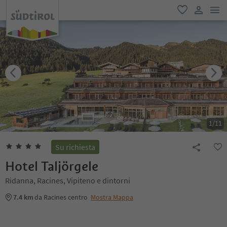
men
favoriti
user lin
1
/
11
Su richiesta
Hotel Taljörgele
Ridanna, Racines, Vipiteno e dintorni
7.4 km
da Racines centro
Mostra Mappa