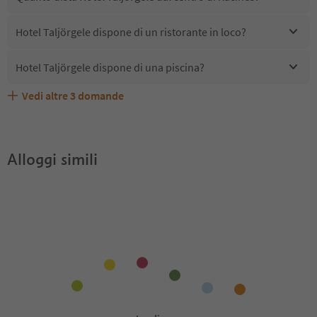
Hotel Taljörgele dispone di un ristorante in loco?
Hotel Taljörgele dispone di una piscina?
Vedi altre
3
domande
Quali servizi/attività sono disponibili presso Hotel
Gli ospiti di Hotel Taljörgele ricevono l'Alto Adige Guest
Hotel Taljörgele accetta animali domestici?
Taljörgele?
Pass?
Alloggi simili