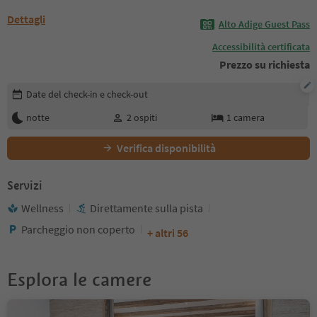
Dettagli
Alto Adige Guest Pass
Accessibilità certificata
Prezzo su richiesta
Modifica i dettagli della prenotazione
Date del check-in e check-out
notte
2
ospiti
1
camera
Verifica disponibilità
Servizi
Wellness
Direttamente sulla pista
Parcheggio non coperto
+ altri 56
Esplora le camere