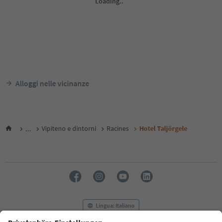
Alloggi nelle vicinanze
...
Vipiteno e dintorni
Racines
Hotel Taljörgele
Lingua: Italiano