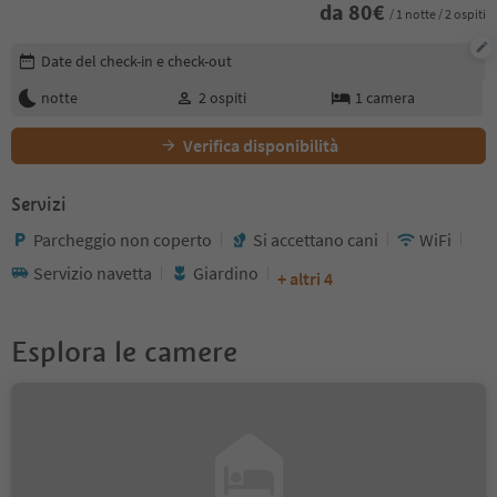
da
80
€
/ 1 notte / 2 ospiti
Modifica i dettagli della prenotazione
Date del check-in e check-out
notte
2
ospiti
1
camera
Verifica disponibilità
Servizi
Parcheggio non coperto
Si accettano cani
WiFi
Servizio navetta
Giardino
+ altri 4
Esplora le camere