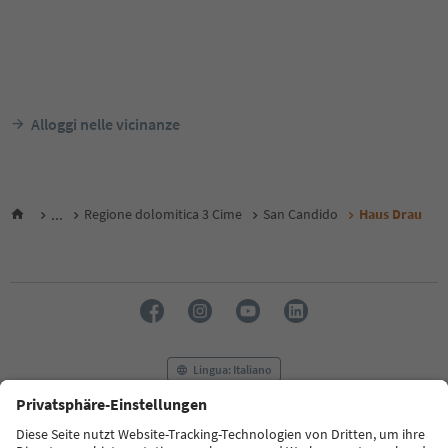
Alloggi nelle vicinanze
...
Regione dolomitica 3 Cime
San Candido
Haus Drau
Lingua: Italiano
FAQ
Contatti
Press
MICE
Privacy Policy