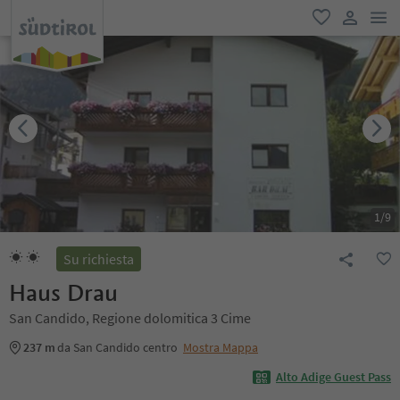
men
favoriti
user lin
1
/
9
Su richiesta
Haus Drau
San Candido, Regione dolomitica 3 Cime
237 m
da San Candido centro
Mostra Mappa
Alto Adige Guest Pass