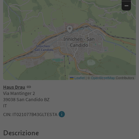
−
Leaflet
|
©
OpenStreetMap
Contributors
Haus Drau
Via Mantinger 2
39038 San Candido BZ
IT
CIN: IT021077B43GLTESTA
Descrizione