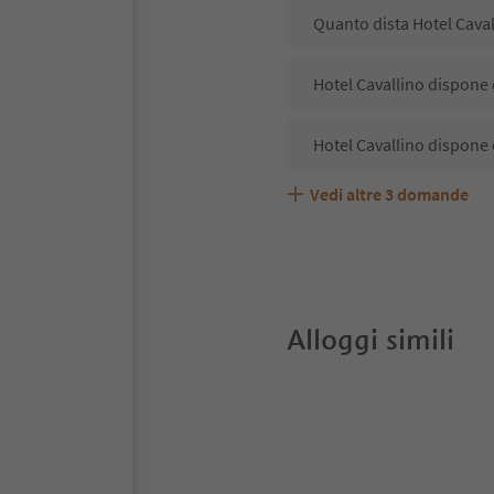
Quanto dista Hotel Caval
Hotel Cavallino dispone d
Hotel Cavallino dispone 
Vedi altre
3
domande
Hotel Cavallino accetta 
Quali servizi/attività so
Gli ospiti di Hotel Caval
Alloggi simili