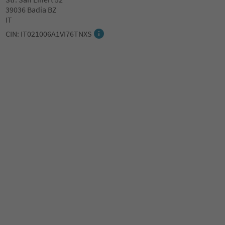
39036 Badia BZ
IT
CIN: IT021006A1VI76TNXS