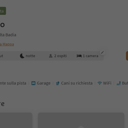
ta
no
lta Badia
a Mappa
enotazione
ut
notte
2
ospiti
1
camera
te sulla pista
Garage
Cani su richiesta
WiFi
Buf
re