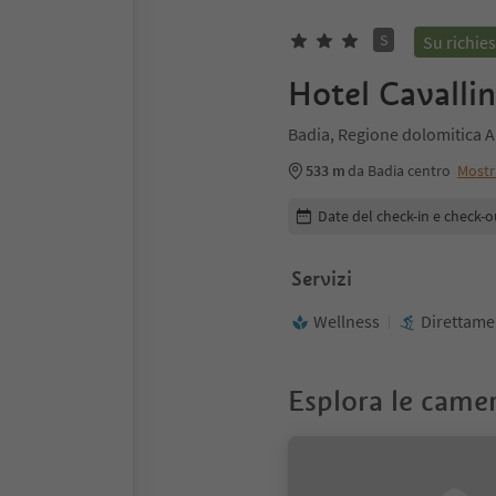
S
Su richies
Hotel Cavalli
Badia, Regione dolomitica A
533 m
da Badia centro
Mostr
Modifica i dettagli della pr
Date del check-in e check-o
Servizi
Wellness
Direttamen
Esplora le came