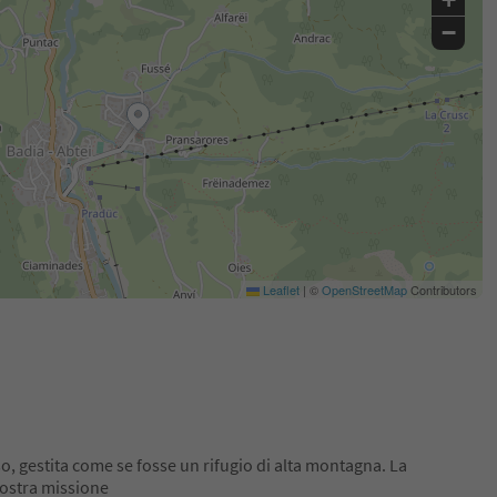
−
Leaflet
|
©
OpenStreetMap
Contributors
so, gestita come se fosse un rifugio di alta montagna. La
 nostra missione