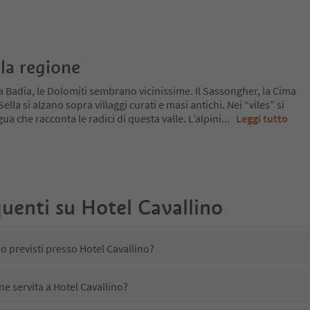
la regione
a Badia, le Dolomiti sembrano vicinissime. Il Sassongher, la Cima
lla si alzano sopra villaggi curati e masi antichi. Nei “viles” si
ua che racconta le radici di questa valle. L’alpini
...
Leggi tutto
uenti su
Hotel Cavallino
o previsti presso Hotel Cavallino?
ne servita a Hotel Cavallino?