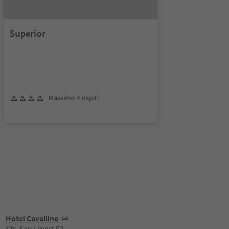
Superior
Massimo 4 ospiti
Hotel Cavallino
Str. San Linert 52