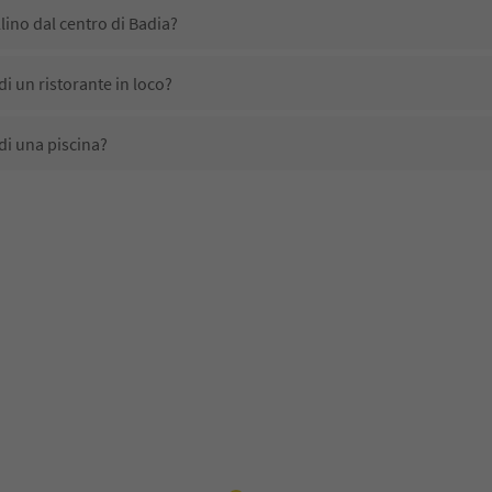
lino dal centro di Badia?
i un ristorante in loco?
di una piscina?
animali domestici?
no disponibili presso Hotel Cavallino?
lino ricevono l'Alto Adige Guest Pass?