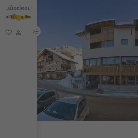
menu link
favoriti
user link