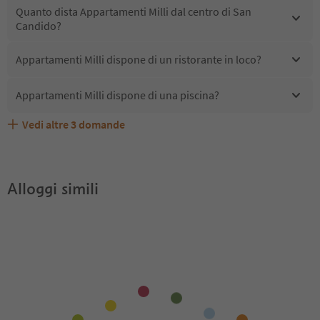
Quanto dista Appartamenti Milli dal centro di San
Candido?
Appartamenti Milli dispone di un ristorante in loco?
Appartamenti Milli dispone di una piscina?
Vedi altre
3
domande
Quali servizi/attività sono disponibili presso
Gli ospiti di Appartamenti Milli ricevono l'Alto Adige
Appartamenti Milli accetta animali domestici?
Guest Pass?
Appartamenti Milli?
Alloggi simili