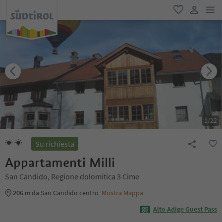
men
favoriti
user lin
1
/
22
Su richiesta
Appartamenti Milli
San Candido, Regione dolomitica 3 Cime
206 m
da San Candido centro
Mostra Mappa
Alto Adige Guest Pass