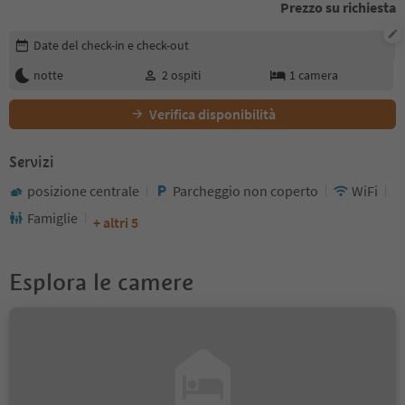
Prezzo su richiesta
Modifica i dettagli della prenotazione
Date del check-in e check-out
notte
2
ospiti
1
camera
Verifica disponibilità
Servizi
posizione centrale
Parcheggio non coperto
WiFi
Famiglie
+ altri 5
Esplora le camere