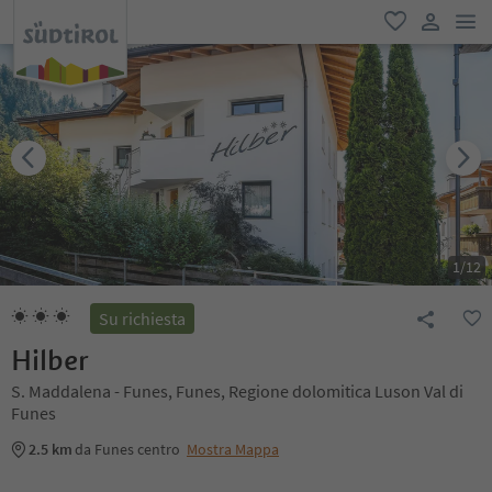
men
favoriti
user lin
1
/
12
Su richiesta
Hilber
S. Maddalena - Funes, Funes, Regione dolomitica Luson Val di
Funes
2.5 km
da Funes centro
Mostra Mappa