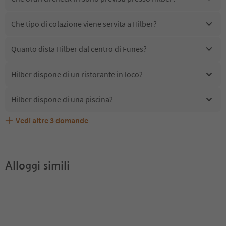
Che tipo di colazione viene servita a Hilber?
Quanto dista Hilber dal centro di Funes?
Hilber dispone di un ristorante in loco?
Hilber dispone di una piscina?
Vedi altre
3
domande
Hilber accetta animali domestici?
Quali servizi/attività sono disponibili presso Hilber?
Gli ospiti di Hilber ricevono l'Alto Adige Guest Pass?
Alloggi simili