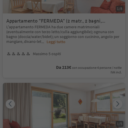
1
/
8
Appartamento "FERMEDA" (2 matr., 2 bagni,
soggiorno, terrazzino)
L'appartamento FERMEDA ha due camere matrimoniali
(eventualmente con terzo letto/culla aggiungibile); ognuna con
bagno (doccia/water/bidet); un soggiorno con cucinino, angolo per
mangiare, divano-let
...
Leggi tutto
Massimo 5 ospiti
Da 213€
con occupazione 4 persone / notte
IVA incl.
1
/
5