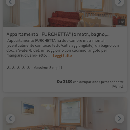
1
/
8
Appartamento "FURCHETTA" (2 matr., bagno,
soggiorno, balcone)
L'appartamento FURCHETTA ha due camere matrimoniali
(eventualmente con terzo letto/culla aggiungibile); un bagno con
doccia/water/bidet; un soggiorno con cucinino, angolo per
mangiare, divano-letto,
...
Leggi tutto
Massimo 5 ospiti
Da 213€
con occupazione 4 persone / notte
IVA incl.