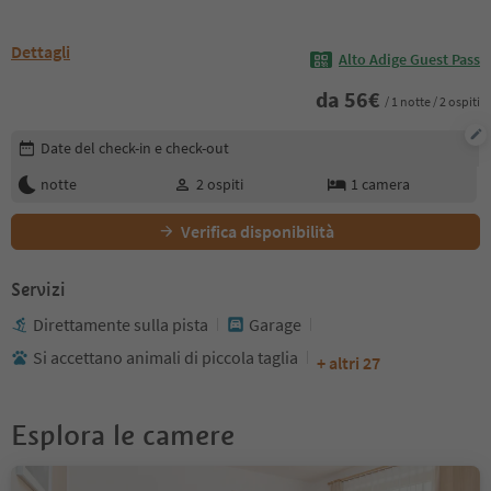
Dettagli
Alto Adige Guest Pass
da
56
€
/ 1 notte / 2 ospiti
Modifica i dettagli della prenotazione
Date del check-in e check-out
notte
2
ospiti
1
camera
Verifica disponibilità
Servizi
Direttamente sulla pista
Garage
Si accettano animali di piccola taglia
+ altri 27
Esplora le camere