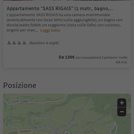
Appartamento "SASS RIGAIS" (1 matr., bagno,
soggiorno, terrazza)
L'appartamento SASS RIGAIS ha una camera matrimoniale
(eventualmente con terzo letto/culla aggiungibile); un bagno con
doccia/water/bidet; un soggiorno (vista sulle Odle) con cucinino,
angolo per man
...
Leggi tutto
Massimo 4 ospiti
Da 136€
con occupazione 2 persone / notte
IVA incl.
Posizione
+
−