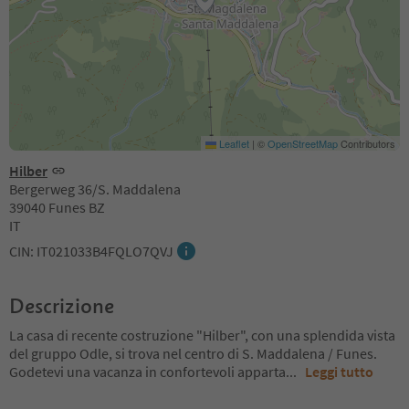
Leaflet
|
©
OpenStreetMap
Contributors
Hilber
Bergerweg 36/S. Maddalena
39040 Funes BZ
IT
CIN: IT021033B4FQLO7QVJ
Descrizione
La casa di recente costruzione "Hilber", con una splendida vista
del gruppo Odle, si trova nel centro di S. Maddalena / Funes.
Godetevi una vacanza in confortevoli apparta
...
Leggi tutto