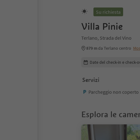
Su richiesta
Villa Pinie
Terlano, Strada del Vino
879 m
da Terlano centro
Mos
Modifica i dettagli della pr
Date del check-in e check-o
Servizi
Parcheggio non coperto
Esplora le came