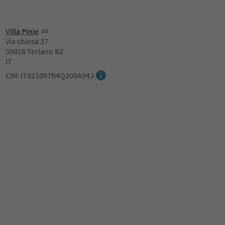
Villa Pinie
Via chiesa 37
39018 Terlano BZ
IT
CIN: IT021097B4Q209A94J