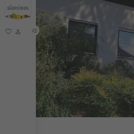
menu link
favoriti
user link