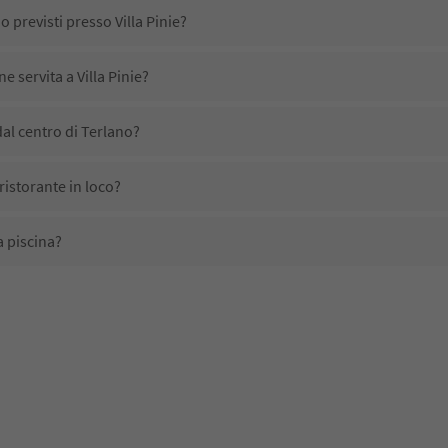
o previsti presso Villa Pinie?
e servita a Villa Pinie?
dal centro di Terlano?
 ristorante in loco?
a piscina?
li domestici?
o disponibili presso Villa Pinie?
ricevono l'Alto Adige Guest Pass?