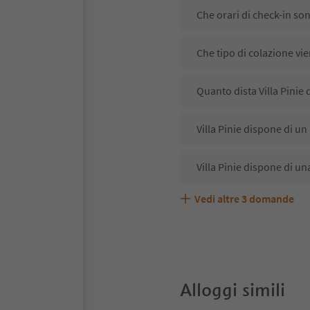
Che orari di check-in son
Che tipo di colazione vien
Quanto dista Villa Pinie 
Villa Pinie dispone di un
Villa Pinie dispone di un
Vedi altre
3
domande
Villa Pinie accetta anima
Quali servizi/attività son
Gli ospiti di Villa Pinie 
Alloggi simili