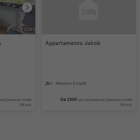
1
/
13
a
Appartamento Jakob
Massimo 8 ospiti
Da 150€
ne 3 persone / notte
con occupazione 3 persone / notte
IVA incl.
IVA incl.