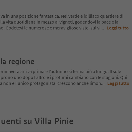
va in una posizione fantastica. Nel verde e idilliaco quartiere di
lla vita quotidiana in mezzo ai vigneti, godendovi la pace e la
no. Godetevi le numerose e meravigliose viste: sul vi
...
Leggi tutto
la regione
primavera arriva prima e l’autunno si ferma più a lungo. Il sole
si aprono uno dopo l’altro e i profumi cambiano con le stagioni. Qui
 ma non è l’unico protagonista: crescono anche limon
...
Leggi tutto
uenti su
Villa Pinie