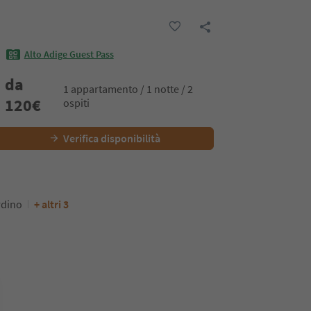
Alto Adige Guest Pass
da
1 appartamento / 1 notte / 2
120
€
ospiti
Verifica disponibilità
rdino
+ altri 3