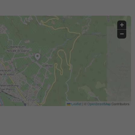
+
−
Leaflet
|
©
OpenStreetMap
Contributors