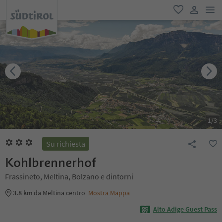
men
favoriti
user lin
1
/
3
Su richiesta
Kohlbrennerhof
Frassineto, Meltina, Bolzano e dintorni
3.8 km
da Meltina centro
Mostra Mappa
Alto Adige Guest Pass