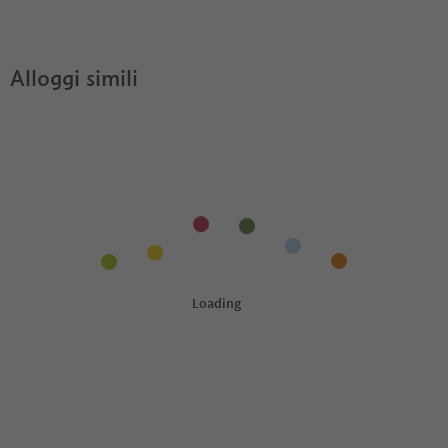
Kohlbrennerhof?
Pass?
Alloggi simili