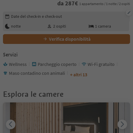
da
287
€
1 appartamento / 1 notte / 2 ospiti
Modifica i dettagli della prenotazione
Date del check-in e check-out
notte
2
ospiti
1
camera
Verifica disponibilità
Servizi
Wellness
Parcheggio coperto
Wi-Fi gratuito
Maso contadino con animali
+ altri 13
Esplora le camere