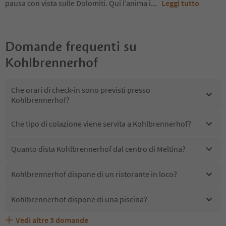
pausa con vista sulle Dolomiti. Qui l’anima i
...
Leggi tutto
Domande frequenti su
Kohlbrennerhof
Che orari di check-in sono previsti presso
Kohlbrennerhof?
Che tipo di colazione viene servita a Kohlbrennerhof?
Quanto dista Kohlbrennerhof dal centro di Meltina?
Kohlbrennerhof dispone di un ristorante in loco?
Kohlbrennerhof dispone di una piscina?
Vedi altre
3
domande
Quali servizi/attività sono disponibili presso
Gli ospiti di Kohlbrennerhof ricevono l'Alto Adige Guest
Kohlbrennerhof accetta animali domestici?