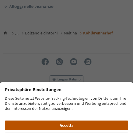
Alloggi nelle vicinanze
...
Bolzano e dintorni
Meltina
Kohlbrennerhof
Lingua: Italiano
FAQ
Contatti
Press
MICE
Privacy Policy
Termini e condizioni
Crediti
Cookie Policy
Film commission
Chi siamo
Dichiarazione di accessibilità
Alto Adige B2B