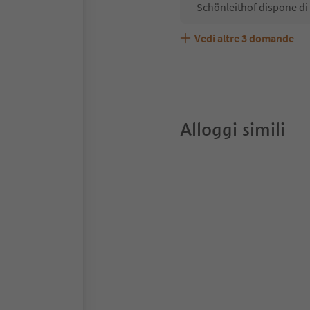
Schönleithof dispone di
Vedi altre
3
domande
Schönleithof accetta an
Quali servizi/attività so
Gli ospiti di Schönleitho
Alloggi simili