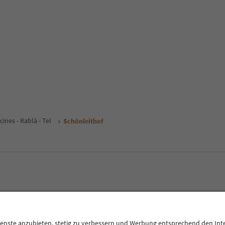
cines - Rablà - Tel
Schönleithof
E
Privacy Policy
Termini e condizioni
Crediti
Cookie Policy
Alto Adige B2B