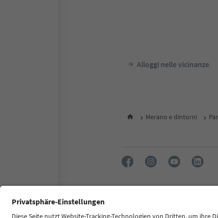
Alloggi nelle vicinanze
Merano e dintorni
Par
FAQ
Contatti
Press
MIC
Dichiarazione di accessibilità