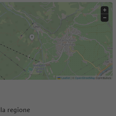
+
−
Leaflet
|
©
OpenStreetMap
Contributors
la regione