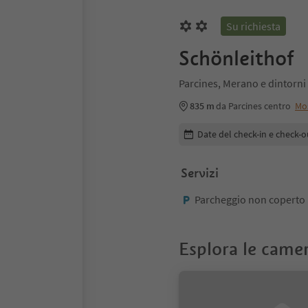
Su richiesta
Schönleithof
Parcines, Merano e dintorni
835 m
da Parcines centro
Mo
Modifica i dettagli della pr
Date del check-in e check-o
Servizi
Parcheggio non coperto
Esplora le came