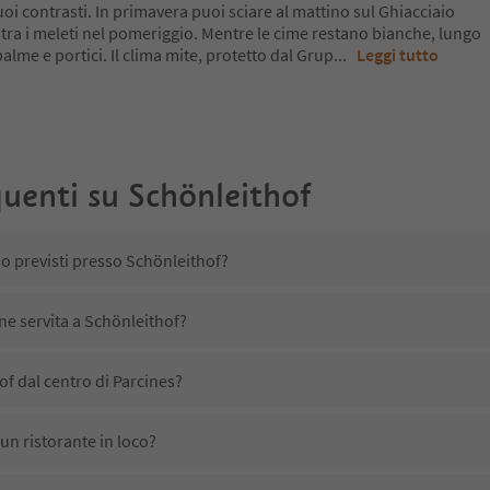
oi contrasti. In primavera puoi sciare al mattino sul Ghiacciaio
 tra i meleti nel pomeriggio. Mentre le cime restano bianche, lungo
a palme e portici. Il clima mite, protetto dal Grup
...
Leggi tutto
uenti su
Schönleithof
no previsti presso Schönleithof?
ene servita a Schönleithof?
f dal centro di Parcines?
un ristorante in loco?