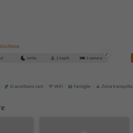
stra Mappa
enotazione
ut
notte
2
ospiti
1
camera
Si accettano cani
WiFi
Famiglie
Zona tranquilla
re