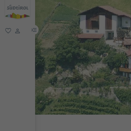
menu link
favoriti
user link