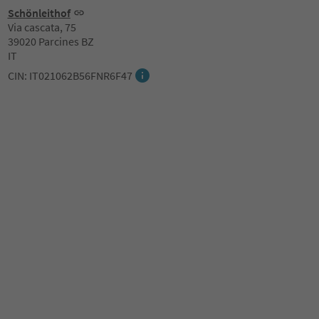
Schönleithof
Via cascata, 75
39020 Parcines BZ
IT
CIN: IT021062B56FNR6F47