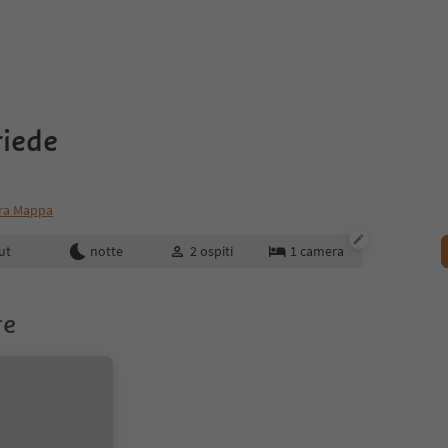
riede
ra Mappa
enotazione
ut
notte
2
ospiti
1
camera
re