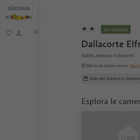
Su richiesta
menu link
favoriti
user link
Dallacorte Elf
Nalles, Merano e dintorni
303 m
da Nalles centro
Most
Modifica i dettagli della pr
Date del check-in e check-o
Esplora le came