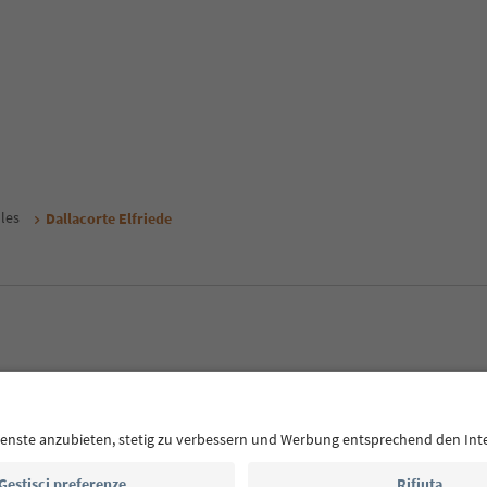
les
Dallacorte Elfriede
E
Privacy Policy
Termini e condizioni
Crediti
Cookie Policy
Alto Adige B2B