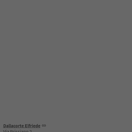
Dallacorte Elfriede
Via Prissiano 2