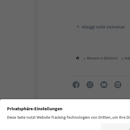
Alloggi nelle vicinanze
Merano e dintorni
Nal
FAQ
Contatti
Press
MIC
Dichiarazione di accessibilità
© 2026 IDM Südtirol