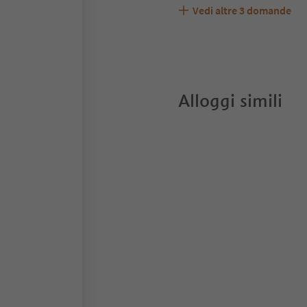
Vedi altre
3
domande
Dallacorte Elfriede acce
Quali servizi/attività so
Gli ospiti di Dallacorte 
Alloggi simili