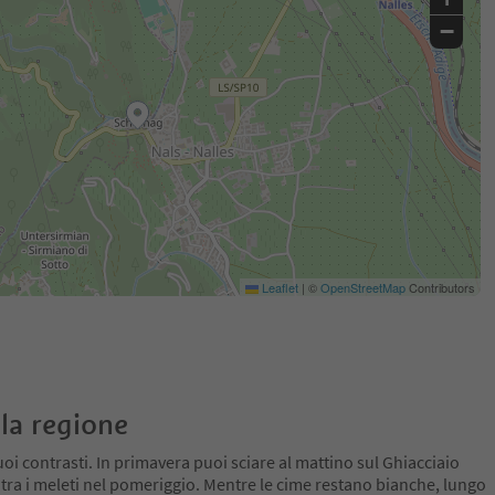
−
Leaflet
|
©
OpenStreetMap
Contributors
la regione
oi contrasti. In primavera puoi sciare al mattino sul Ghiacciaio
 tra i meleti nel pomeriggio. Mentre le cime restano bianche, lungo