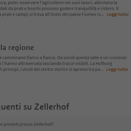
ura, poter osservare l'agricoltore nei suoi lavori, allontana la
dati da prati e boschi possono godere tranquillità e ristoro. Il
prati e campi; si trova all'inizio del paese Fiumes (v
...
Leggi tutto
la regione
tà camminano fianco a fianco. Da secoli questa valle è un crocevia:
i l’hanno attraversata lasciando tracce visibili. La Hofburg
-principi, i vicoli del centro storico si aprono tra pa
...
Leggi tutto
uenti su
Zellerhof
no previsti presso Zellerhof?