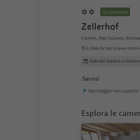
Su richiesta
Zellerhof
Fiumes, Naz-Sciaves, Bressa
1.3 km
da Naz-Sciaves centro
Modifica i dettagli della pr
Date del check-in e check-o
Servizi
Parcheggio non coperto
Esplora le came