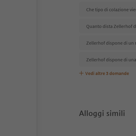
Che tipo di colazione vie
Quanto dista Zellerhof d
Zellerhof dispone di un r
Zellerhof dispone di una
Vedi altre
3
domande
Zellerhof accetta animal
Quali servizi/attività so
Gli ospiti di Zellerhof r
Alloggi simili