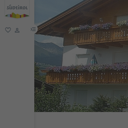
menu link
favoriti
user link