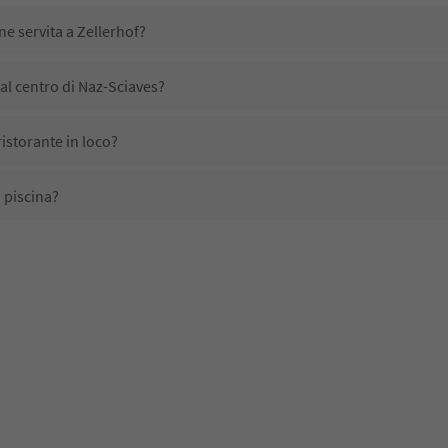
ne servita a Zellerhof?
al centro di Naz-Sciaves?
istorante in loco?
 piscina?
i domestici?
no disponibili presso Zellerhof?
icevono l'Alto Adige Guest Pass?