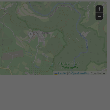
+
−
Leaflet
|
©
OpenStreetMap
Contributors