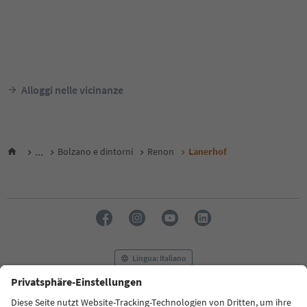
Alloggi nelle vicinanze
...
Bolzano e dintorni
Renon
Lanerhof
Lingua: Italiano
FAQ
Contatti
Press
MICE
Privacy Policy