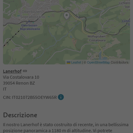
Leaflet
|
©
OpenStreetMap
Contributors
Lanerhof
Via Costalovara 10
39054 Renon BZ
IT
CIN: IT021072B55OEYW65R
Descrizione
Il nostro Lanerhof è stato costruito di recente, in una bellissima
posizione panoramica a 1180 m di altitudine. Vi potrete