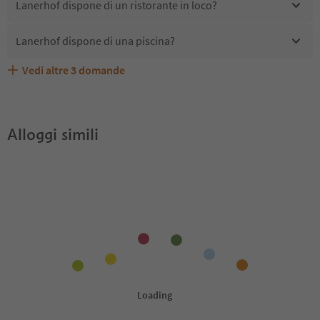
Lanerhof dispone di un ristorante in loco?
Lanerhof dispone di una piscina?
Vedi altre
3
domande
Lanerhof accetta animali domestici?
Quali servizi/attività sono disponibili presso Lanerhof?
Gli ospiti di Lanerhof ricevono l'Alto Adige Guest Pass?
Alloggi simili