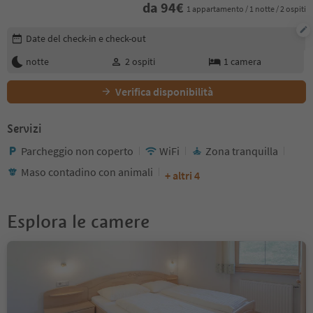
da
94
€
1 appartamento / 1 notte / 2 ospiti
Modifica i dettagli della prenotazione
Date del check-in e check-out
notte
2
ospiti
1
camera
Verifica disponibilità
Servizi
Parcheggio non coperto
WiFi
Zona tranquilla
Maso contadino con animali
+ altri 4
Esplora le camere