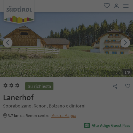
men
favoriti
user lin
1
/
9
Su richiesta
Lanerhof
Soprabolzano, Renon, Bolzano e dintorni
3.7 km
da Renon centro
Mostra Mappa
Alto Adige Guest Pass