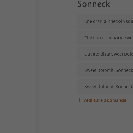
Sonneck
Che orari di check-in so
Che tipo di colazione vi
Quanto dista Sweet Dolom
Sweet Dolomiti Sonneck 
Sweet Dolomiti Sonneck 
Vedi altre
3
domande
Sweet Dolomiti Sonneck 
Quali servizi/attività s
Gli ospiti di Sweet Dolo