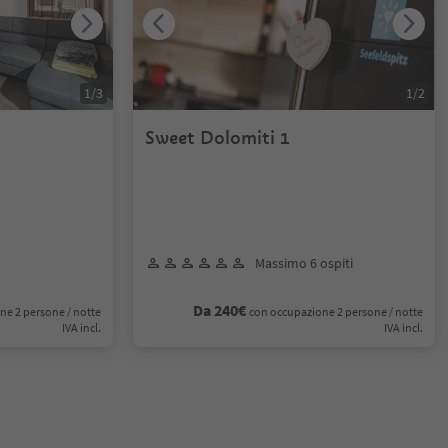
1
/
3
1
/
2
Sweet Dolomiti 1
Massimo 6 ospiti
Da 240€
ne 2 persone / notte
con occupazione 2 persone / notte
IVA incl.
IVA incl.