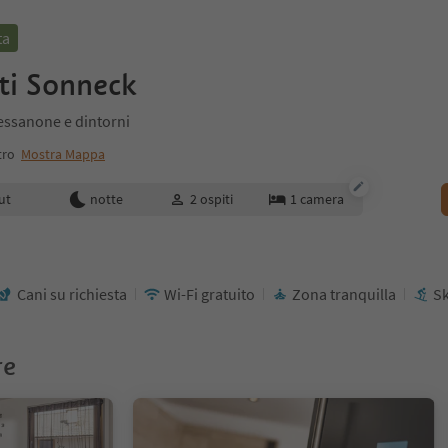
ta
ti Sonneck
ressanone e dintorni
tro
Mostra Mappa
enotazione
ut
notte
2
ospiti
1
camera
Cani su richiesta
Wi-Fi gratuito
Zona tranquilla
S
re