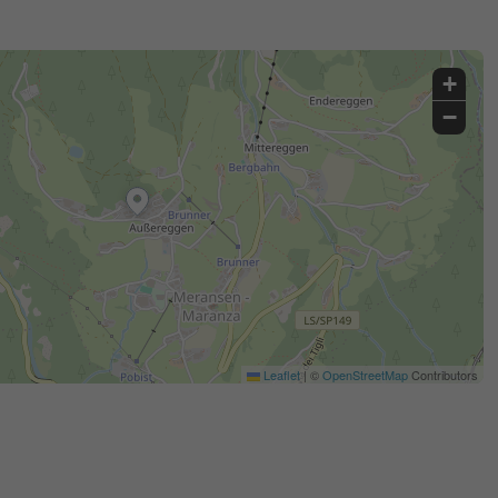
+
−
Leaflet
|
©
OpenStreetMap
Contributors