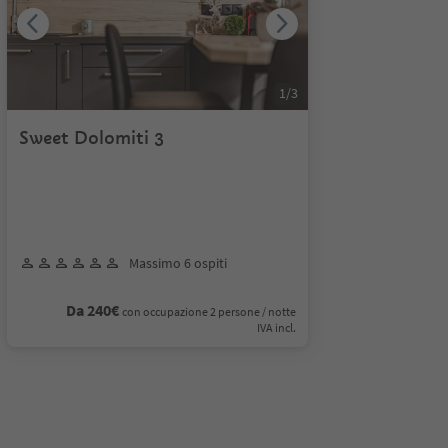
1
/
3
Sweet Dolomiti 3
Massimo 6 ospiti
Da 240€
con occupazione 2 persone / notte
IVA incl.