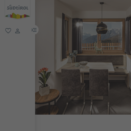
menu link
favoriti
user link