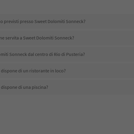
no previsti presso Sweet Dolomiti Sonneck?
ene servita a Sweet Dolomiti Sonneck?
iti Sonneck dal centro di Rio di Pusteria?
dispone di un ristorante in loco?
dispone di una piscina?
accetta animali domestici?
ono disponibili presso Sweet Dolomiti Sonneck?
miti Sonneck ricevono l'Alto Adige Guest Pass?