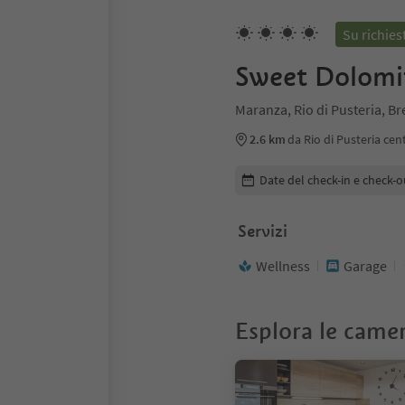
Su richies
Sweet Dolomi
Maranza, Rio di Pusteria, B
2.6 km
da Rio di Pusteria cen
Modifica i dettagli della pr
Date del check-in e check-o
Servizi
Wellness
Garage
Esplora le came