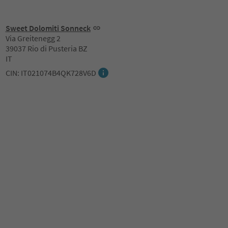
Sweet Dolomiti Sonneck
Via Greitenegg 2
39037 Rio di Pusteria BZ
IT
CIN: IT021074B4QK728V6D