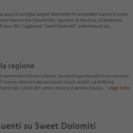
vacanze in famiglia targati Oberhofer-Prandstätter hanno il nome
come Klara e Karl Oberhofer, i genitori di Martina, chiamarono
gli anni '80. L'aggiunta "Sweet Dolomiti" sottolinea la vis
...
la regione
tà camminano fianco a fianco. Da secoli questa valle è un crocevia:
i l’hanno attraversata lasciando tracce visibili. La Hofburg
-principi, i vicoli del centro storico si aprono tra pa
...
Leggi tutto
uenti su
Sweet Dolomiti