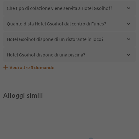
Che tipo di colazione viene servita a Hotel Gsoihof?
Quanto dista Hotel Gsoihof dal centro di Funes?
Hotel Gsoihof dispone di un ristorante in loco?
Hotel Gsoihof dispone di una piscina?
Vedi altre
3
domande
Quali servizi/attività sono disponibili presso Hotel
Gli ospiti di Hotel Gsoihof ricevono l'Alto Adige Guest
Hotel Gsoihof accetta animali domestici?
Gsoihof?
Pass?
Alloggi simili