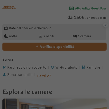
Dettagli
Alto Adige Guest Pass
da
150
€
/ 1 notte / 2 ospiti
Modifica i dettagli della prenotazione
Date del check-in e check-out
notte
2
ospiti
1
camera
Verifica disponibilità
Servizi
Parcheggio non coperto
Wi-Fi gratuito
Famiglie
Zona tranquilla
+ altri 27
Esplora le camere