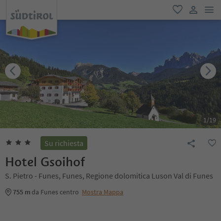
men
favoriti
user lin
1
/
19
Su richiesta
Hotel Gsoihof
S. Pietro - Funes, Funes, Regione dolomitica Luson Val di Funes
755 m
da Funes centro
Mostra Mappa