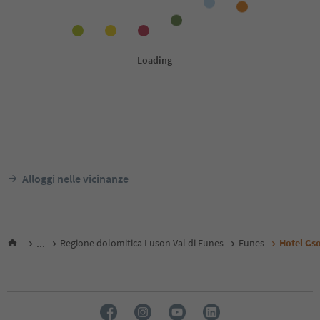
Alloggi nelle vicinanze
...
Regione dolomitica Luson Val di Funes
Funes
Hotel Gs