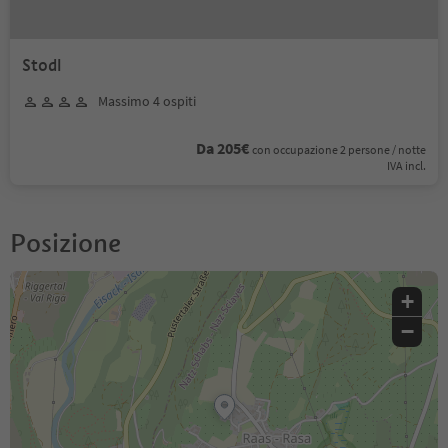
Stodl
Massimo 4 ospiti
Da 205€
con occupazione 2 persone / notte
IVA incl.
Posizione
+
−