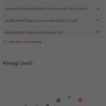
Quanto dista Waldharthof dal centro di Naz-Sciaves?
Waldharthof dispone di un ristorante in loco?
Waldharthof dispone di una piscina?
Vedi altre
3
domande
Quali servizi/attività sono disponibili presso
Gli ospiti di Waldharthof ricevono l'Alto Adige Guest
Waldharthof accetta animali domestici?
Waldharthof?
Pass?
Alloggi simili