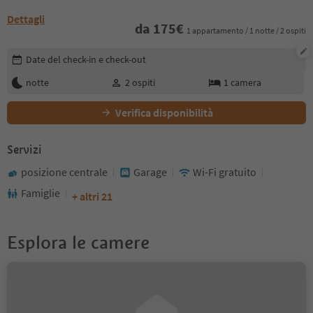
Dettagli
da
175
€
1 appartamento / 1 notte / 2 ospiti
Modifica i dettagli della prenotazione
Date del check-in e check-out
notte
2
ospiti
1
camera
Verifica disponibilità
Servizi
posizione centrale
Garage
Wi-Fi gratuito
Famiglie
+ altri 21
Esplora le camere