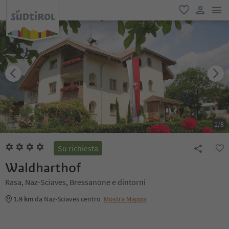
men
favoriti
user lin
1
/
8
Su richiesta
Waldharthof
Rasa, Naz-Sciaves, Bressanone e dintorni
1.9 km
da Naz-Sciaves centro
Mostra Mappa