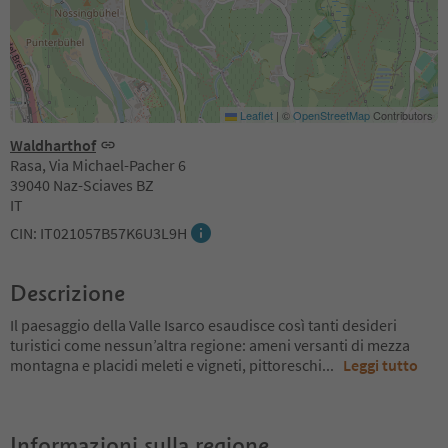
Leaflet
|
©
OpenStreetMap
Contributors
Waldharthof
Rasa, Via Michael-Pacher 6
39040 Naz-Sciaves BZ
IT
CIN: IT021057B57K6U3L9H
Descrizione
Il paesaggio della Valle Isarco esaudisce così tanti desideri
turistici come nessun’altra regione: ameni versanti di mezza
montagna e placidi meleti e vigneti, pittoreschi
...
Leggi tutto
Informazioni sulla regione