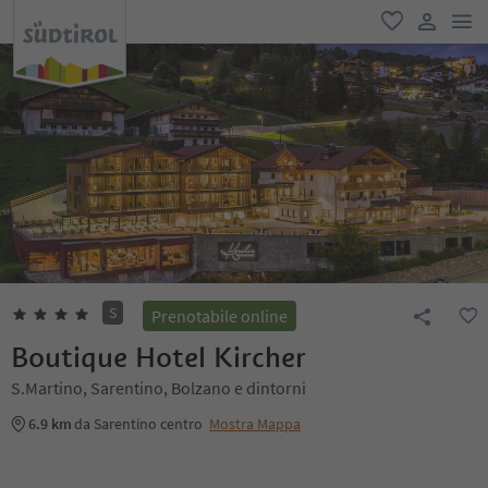
men
favoriti
user lin
S
Prenotabile online
Boutique Hotel Kircher
S.Martino, Sarentino, Bolzano e dintorni
6.9 km
da Sarentino centro
Mostra Mappa