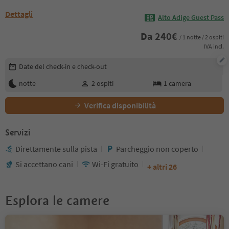
Dettagli
Alto Adige Guest Pass
Da
240
€
/ 1 notte / 2 ospiti
IVA incl.
Modifica i dettagli della prenotazione
Date del check-in e check-out
notte
2
ospiti
1
camera
Verifica disponibilità
Servizi
Direttamente sulla pista
Parcheggio non coperto
Si accettano cani
Wi-Fi gratuito
+ altri 26
Esplora le camere