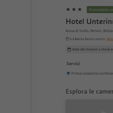
Prenotabile o
Hotel Unterin
Auna di Sotto, Renon, Bolza
5.2 km
da Renon centro
Mos
Modifica i dettagli della pr
Date del check-in e check-o
Servizi
Prima colazione contine
Esplora le came