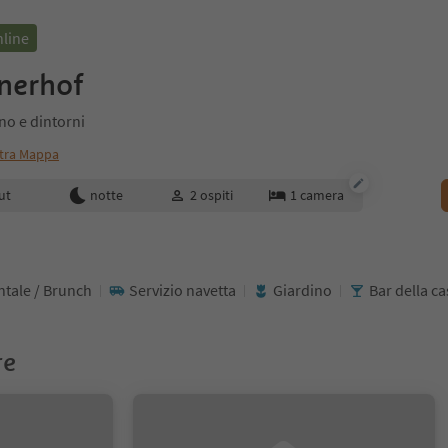
nline
nerhof
no e dintorni
tra Mappa
enotazione
ut
notte
2
ospiti
1
camera
ntale / Brunch
Servizio navetta
Giardino
Bar della ca
re