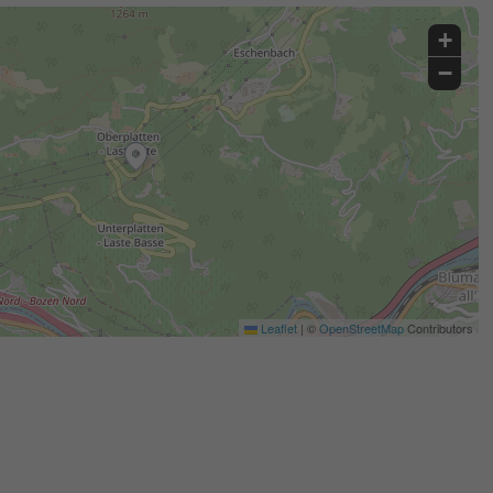
+
−
Leaflet
|
©
OpenStreetMap
Contributors