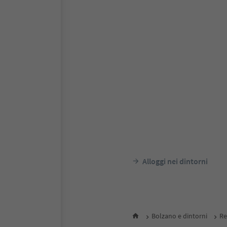
Alloggi nei dintorni
Bolzano e dintorni
R