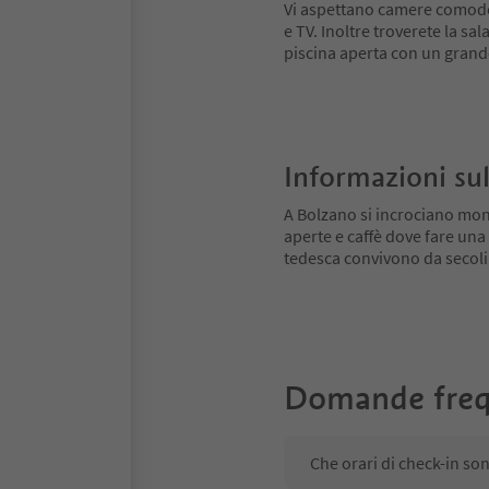
Vi aspettano camere comode 
e TV. Inoltre troverete la sal
piscina aperta con un grande p
Informazioni sul
A Bolzano si incrociano mondi
aperte e caffè dove fare una 
tedesca convivono da secoli: l
Domande freq
Che orari di check-in so