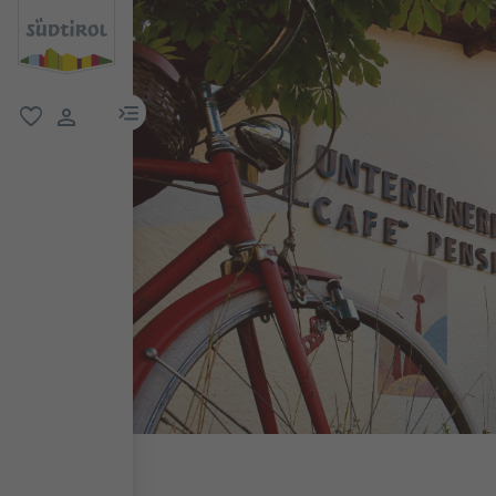
menu link
favoriti
user link