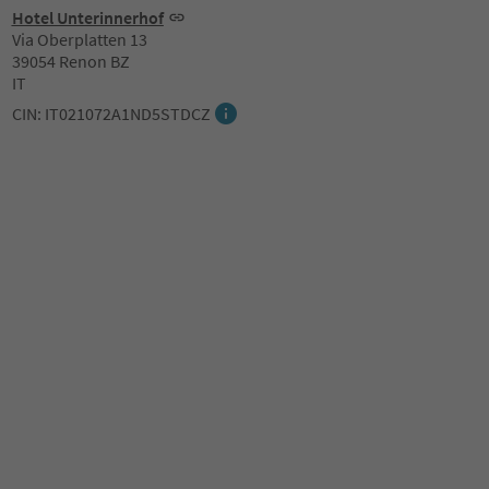
Hotel Unterinnerhof
Via Oberplatten 13
39054 Renon BZ
IT
CIN: IT021072A1ND5STDCZ