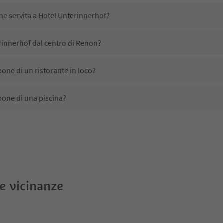
ene servita a Hotel Unterinnerhof?
rinnerhof dal centro di Renon?
one di un ristorante in loco?
pone di una piscina?
etta animali domestici?
ono disponibili presso Hotel Unterinnerhof?
innerhof ricevono l'Alto Adige Guest Pass?
le vicinanze