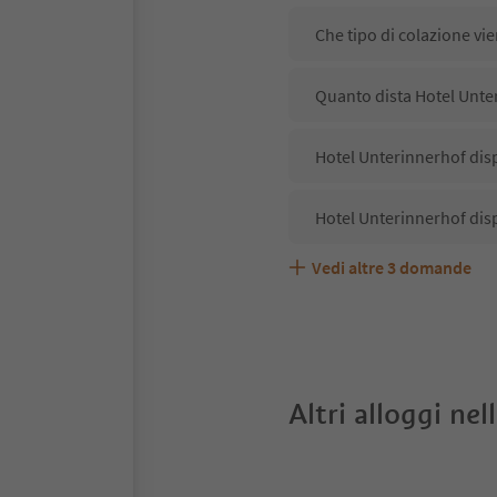
Che tipo di colazione vi
Quanto dista Hotel Unte
Hotel Unterinnerhof disp
Hotel Unterinnerhof dis
Vedi altre
3
domande
Hotel Unterinnerhof acc
Quali servizi/attività s
Gli ospiti di Hotel Unter
Altri alloggi nel