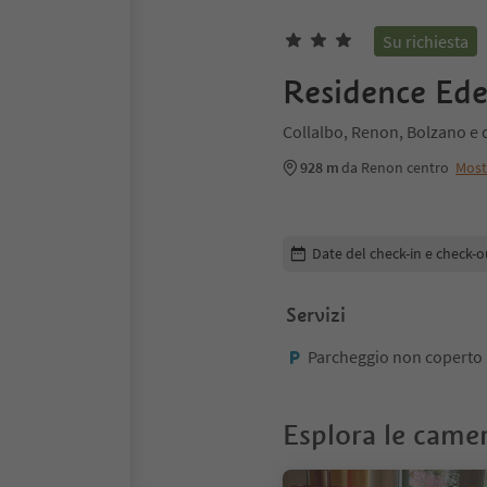
Su richiesta
Residence Ede
Collalbo, Renon, Bolzano e 
928 m
da Renon centro
Most
Modifica i dettagli della pr
Date del check-in e check-o
Servizi
Parcheggio non coperto
Esplora le came