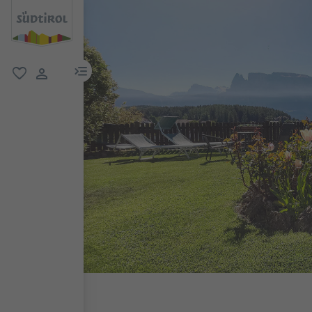
menu link
favoriti
user link