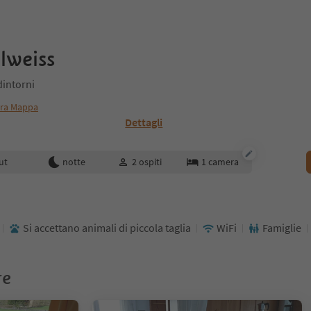
lweiss
dintorni
ra Mappa
Dettagli
enotazione
ut
notte
2
ospiti
1
camera
Si accettano animali di piccola taglia
WiFi
Famiglie
re