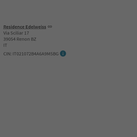
Residence Edelweiss
Via Sciliar 17
39054 Renon BZ
IT
CIN: IT021072B4A6A9M5BG