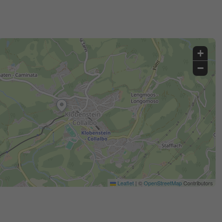
+
−
Leaflet
|
©
OpenStreetMap
Contributors