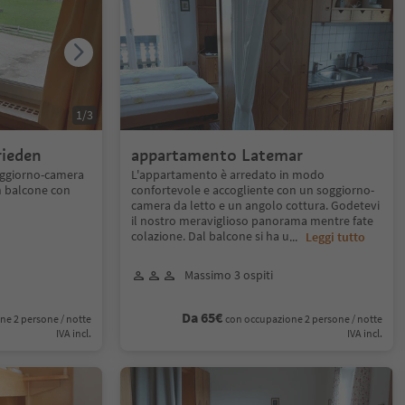
1
/
3
ieden
appartamento Latemar
oggiorno-camera
L'appartamento è arredato in modo
n balcone con
confortevole e accogliente con un soggiorno-
camera da letto e un angolo cottura. Godetevi
il nostro meraviglioso panorama mentre fate
colazione. Dal balcone si ha u
...
Leggi tutto
Massimo 3 ospiti
Da 65€
ne 2 persone / notte
con occupazione 2 persone / notte
IVA incl.
IVA incl.