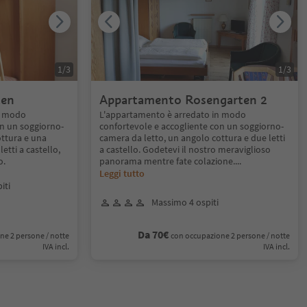
1
/
3
1
/
3
ten
Appartamento Rosengarten 2
n modo
L'appartamento è arredato in modo
on un soggiorno-
confortevole e accogliente con un soggiorno-
ottura e una
camera da letto, un angolo cottura e due letti
etti a castello,
a castello. Godetevi il nostro meraviglioso
o.
panorama mentre fate colazione.
...
Leggi tutto
iti
Massimo 4 ospiti
Da 70€
ne 2 persone / notte
con occupazione 2 persone / notte
IVA incl.
IVA incl.