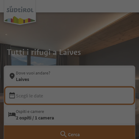
Tutti i rifugi a Laives
Dove vuoi andare?
Laives
Scegli le date
Ospiti e camere
2 ospiti / 1 camera
Cerca