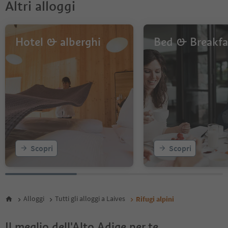
Altri alloggi
Hotel & alberghi
Bed & Breakfa
Scopri
Scopri
Alloggi
Tutti gli alloggi a Laives
Rifugi alpini
Il meglio dell'Alto Adige per te