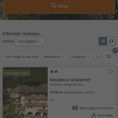
Cerca
8
Risultati
- Andriano
Consigliati
Ordina:
1
Alto Adige Guest Pass
Recensioni
Categoria
Trattamento
1 filtro 
Prenotabile online
Residence Wieserhof
Andriano, Strada del Vino
618 m
da Andriano centro
Alto Adige Guest Pass
Bett+Bike