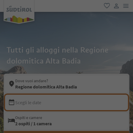
men
favoriti
user lin
Tutti gli alloggi nella Regione
dolomitica Alta Badia
Dove vuoi andare?
Regione dolomitica Alta Badia
Scegli le date
Ospiti e camere
2 ospiti / 1 camera