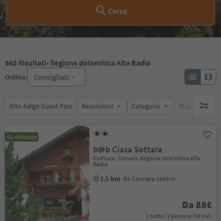
Cerca
643
Risultati
- Regione dolomitica Alta Badia
Consigliati
Ordina:
Alto Adige Guest Pass
Recensioni
Categoria
Trattamento
nessun f
Su richiesta
b&b Ciasa Sottara
Colfosco, Corvara, Regione dolomitica Alta
Badia
1.5 km
da Corvara centro
Da 88€
1 notte / 2 persone IVA incl.