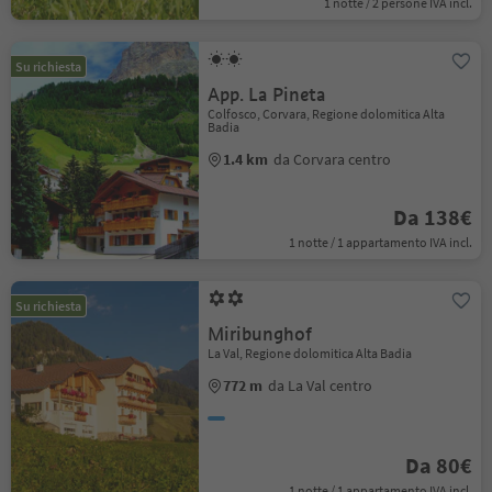
1 notte / 2 persone IVA incl.
Su richiesta
App. La Pineta
Colfosco, Corvara, Regione dolomitica Alta
Badia
1.4 km
da Corvara centro
Da 138€
1 notte / 1 appartamento IVA incl.
Su richiesta
Miribunghof
La Val, Regione dolomitica Alta Badia
772 m
da La Val centro
Da 80€
1 notte / 1 appartamento IVA incl.