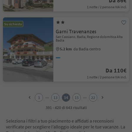
Da 86€
1 notte / 2 persone IVA incl.
Su richiesta
Garni Travenanzes
San Cassiano, Badia, Regione dolomitica Alta
Badia
5.2 km
da Badia centro
Da 110€
1 notte / 2 persone IVA incl.
1
2
...
...
1
13
14
15
22
3
4
391 - 420 di 643 risultati
5
6
Seleziona i filtri a tuo piacimento e affidati a recensioni
7
verificate per scegliere l’alloggio ideale per le tue vacanze. La
8