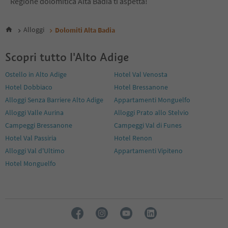
Regione dolomitica Alta Badia ti aspetta!
9
10
11
Alloggi
Dolomiti Alta Badia
12
13
Scopri tutto l'Alto Adige
14
15
Ostello in Alto Adige
Hotel Val Venosta
16
Hotel Dobbiaco
Hotel Bressanone
17
18
Alloggi Senza Barriere Alto Adige
Appartamenti Monguelfo
19
Alloggi Valle Aurina
Alloggi Prato allo Stelvio
20
Campeggi Bressanone
Campeggi Val di Funes
21
Hotel Val Passiria
Hotel Renon
22
Alloggi Val d'Ultimo
Appartamenti Vipiteno
Hotel Monguelfo