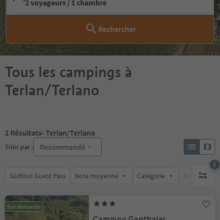
2 voyageurs / 1 chambre
Rechercher
Tous les campings à
Terlan/Terlano
1
Résultats
- Terlan/Terlano
Recommandé
Trier par :
1
Südtirol Guest Pass
Note moyenne
Catégorie
Options de l
1 filtre 
Sur demande
Camping Ganthaler