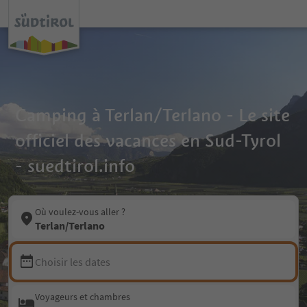
Camping à Terlan/Terlano - Le site
officiel des vacances en Sud-Tyrol
- suedtirol.info
Où voulez-vous aller ?
Terlan/Terlano
Choisir les dates
Voyageurs et chambres