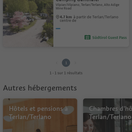
Vilpian/Vilpiano, Terlan/Terlano, Alto Adige
Wine Road
4.7 km
à partir de Terlan/Terlano
centre de
Südtirol Guest Pass
1
1
1 - 1 sur 1 résultats
Autres hébergements
Hôtels et pensions à
Chambres d'hô
Terlan/Terlano
Terlan/Terlano