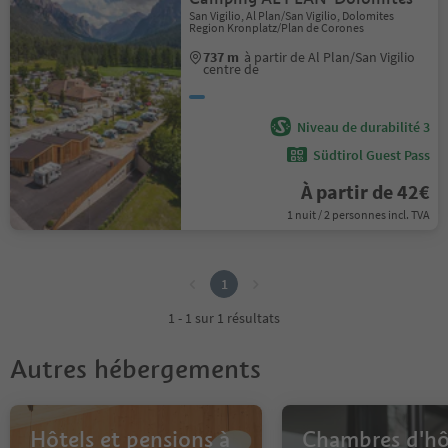
San Vigilio, Al Plan/San Vigilio, Dolomites
Region Kronplatz/Plan de Corones
737 m
à partir de Al Plan/San Vigilio
centre de
Niveau de durabilité 3
Südtirol Guest Pass
À partir de 42€
1 nuit / 2 personnes incl. TVA
1
1
1 - 1 sur 1 résultats
Autres hébergements
Hôtels et pensions à
Chambres d'hô