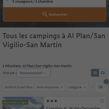
2 voyageurs / 1 chambre
Rechercher
Tous les campings à Al Plan/San
Vigilio-San Martin
1
Résultats
- Al Plan/San Vigilio-San Martin
Recommandé
Trier par :
1
Südtirol Guest Pass
Note moyenne
Catégorie
Options de l
1 filtre 
Réservable en ligne
Camping AL PLAN-Dolomites