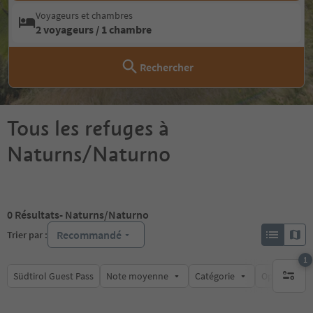
Voyageurs et chambres
2 voyageurs / 1 chambre
Rechercher
Tous les refuges à
Naturns/Naturno
0
Résultats
- Naturns/Naturno
Recommandé
Trier par :
1
Südtirol Guest Pass
Note moyenne
Catégorie
Options de l
1 filtre 