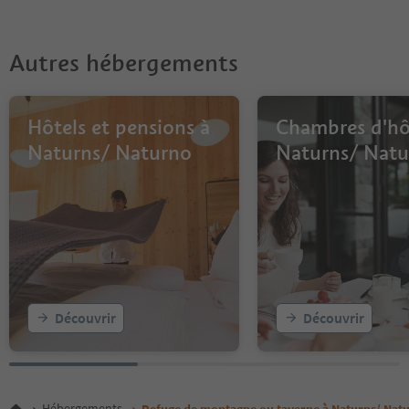
Autres hébergements
Hôtels et pensions à
Chambres d'hô
Naturns/ Naturno
Naturns/ Nat
Découvrir
Découvrir
Hébergements
Refuge de montagne ou taverne à Naturns/ Nat