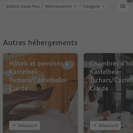
Südtirol Guest Pass
Note moyenne
Catégorie
Options de l
1 filtre 
Autres hébergements
Hôtels et pensions à
Chambres d'hô
Kastelbell-
Kastelbell-
Tschars/Castelbello-
Tschars/Castel
Ciarde
Ciarde
Découvrir
Découvrir