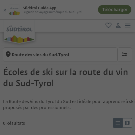
Südtirol Guide App
Télécharger
Le guide de voyage numérique du Sud-Tyrol
lie
favori
lien util
Route des vins du Sud-Tyrol
aucun fi
Écoles de ski sur la route du vin
du Sud-Tyrol
La Route des Vins du Tyrol du Sud est idéale pour apprendre à ski
proposés par des professionnels.
0
Résultats