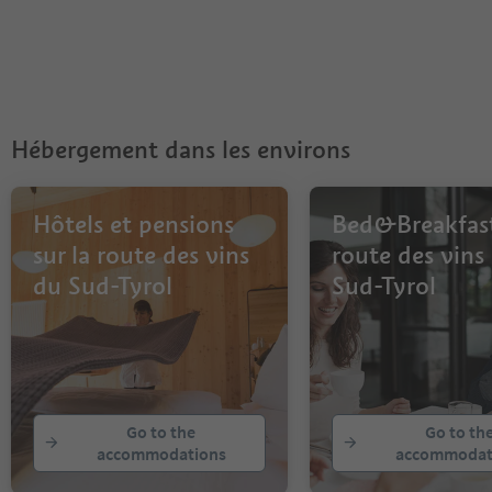
Hébergement dans les environs
Hôtels et pensions
Bed&Breakfast
sur la route des vins
route des vins
du Sud-Tyrol
Sud-Tyrol
Go to the
Go to th
accommodations
accommodat