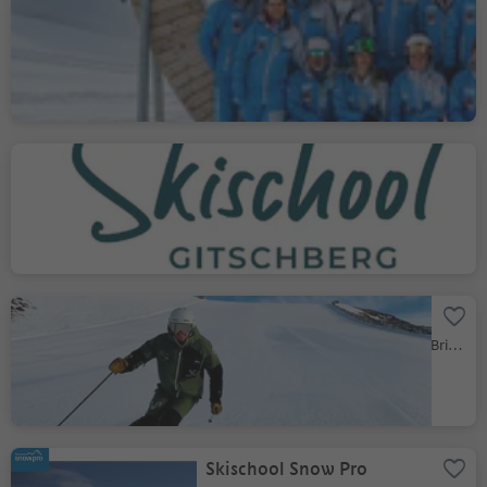
Ski & Snowboardschule
Plose
Plose/Plose, Brixen/Bressanone, Brixen/Bressanone and environs
Ski school Gitschberg
Maranza/Meransen, Mühlbach/Rio di Pusteria, Brixen/Bressanone and environs
Ski school Mountain Goat
Plose/Plose, Brixen/Bressanone, Brixen/Bressanone and environs
Skischool Snow Pro