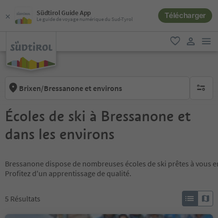
Südtirol Guide App
Télécharger
Le guide de voyage numérique du Sud-Tyrol
lie
favori
lien util
Brixen/Bressanone et environs
aucun fi
Écoles de ski à Bressanone et
dans les environs
Bressanone dispose de nombreuses écoles de ski prêtes à vous en
Profitez d'un apprentissage de qualité.
5
Résultats