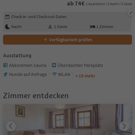
ab
74
€
1 Apartment / 1 Nacht / 2 Gäste
Buchungsdetails bearbeiten
Check-in- und Check-out-Daten
Nacht
2
Gäste
1
Zimmer
Verfügbarkeit prüfen
Ausstattung
Abkommen Sauna
Überdachter Parkplatz
Hunde auf Anfrage
WLAN
+ 15 mehr
Zimmer entdecken