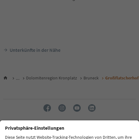
Unterkünfte in der Nähe
...
Dolomitenregion Kronplatz
Bruneck
Großflatscherhof
Sprache: Deutsch