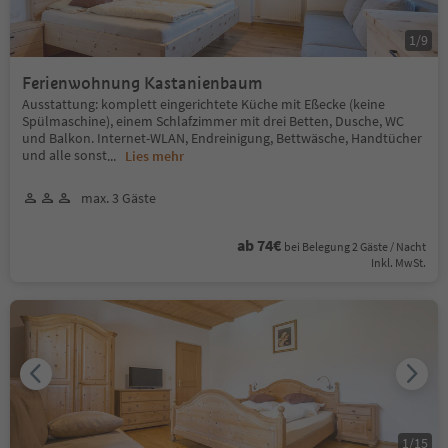
1
/
9
Ferienwohnung Kastanienbaum
Ausstattung: komplett eingerichtete Küche mit Eßecke (keine
Spülmaschine), einem Schlafzimmer mit drei Betten, Dusche, WC
und Balkon. Internet-WLAN, Endreinigung, Bettwäsche, Handtücher
und alle sonst
...
Lies mehr
max. 3 Gäste
ab 74€
bei Belegung 2 Gäste / Nacht
Inkl. MwSt.
1
/
15