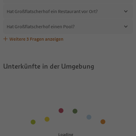
Hat Großflatscherhof ein Restaurant vor Ort?
Hat Großflatscherhof einen Pool?
Weitere
3
Fragen anzeigen
Sind Haustiere in der Unterkunft Großflatscherhof
Erhalten die Gäste von Großflatscherhof einen Südtirol
Welche Services bietet Großflatscherhof?
erlaubt?
Guestpass?
Unterkünfte in der Umgebung