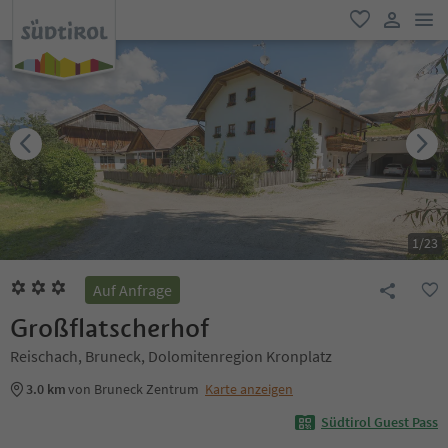
men
favorit
user lin
1
/
23
Auf Anfrage
Großflatscherhof
Reischach, Bruneck, Dolomitenregion Kronplatz
3.0 km
von Bruneck Zentrum
Karte anzeigen
Südtirol Guest Pass