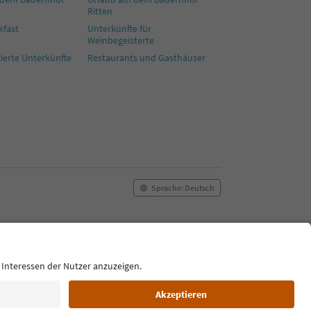
Ritten
kfast
Unterkünfte für
Weinbegeisterte
izierte Unterkünfte
Restaurants und Gasthäuser
Sprache: Deutsch
ilm commission
Über uns