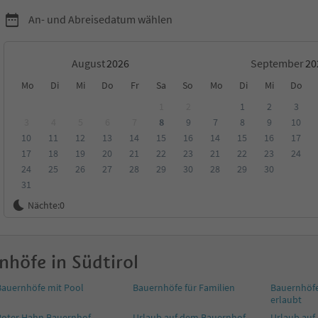
An- und Abreisedatum wählen
August
September
Mo
Di
Mi
Do
Fr
Sa
So
Mo
Di
Mi
Do
1
2
1
2
3
3
4
5
6
7
8
9
7
8
9
10
10
11
12
13
14
15
16
14
15
16
17
ungen
Kategorie
Verpflegungsart
Nachhaltige Unterkunft
17
18
19
20
21
22
23
21
22
23
24
24
25
26
27
28
29
30
28
29
30
31
Nächte:
0
auf dem Bauernhof
nhöfe in Südtirol
Bauernhöfe mit Pool
Bauernhöfe für Familien
Bauernhöfe
erlaubt
Roter Hahn Bauernhof
Urlaub auf dem Bauernhof
Urlaub auf