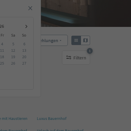
Fr
Sa
So
Empfehlungen
Sortieren:
4
5
6
11
12
13
1
18
19
20
Filtern
1 aktiver Filter
25
26
27
 mit Haustieren
Luxus Bauernhof
 dem Bauernhof
Urlaub auf dem Bauernhof