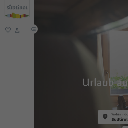
menu link
favorit
user link
Urlaub au
Wohin möch