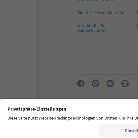
Bäuerliche Schankbetriebe
G
Unterkünfte für
M
Wanderfreunde
FAQ
Kontakt
Presse
MI
Zugänglichkeitserklärung
© 2026 IDM Südtirol