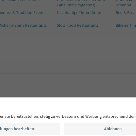
Lana und Umgebung
Schenna
enuss & Tradition Events
Nachhaltige Unterkünfte
Bed & Brea
ichelin-Stern Restaurants
Slow Food Restaurants
Bike-zertif
CE
Datenschutzerklärung
AGB
Impressum
Cookie Policy
F
Südtirol B2B