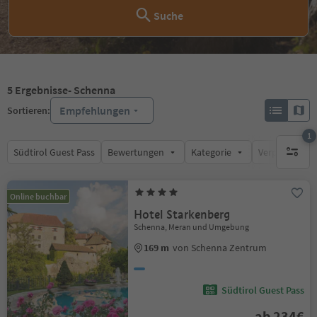
Suche
5
Ergebnisse
- Schenna
Empfehlungen
Sortieren:
1
Südtirol Guest Pass
Bewertungen
Kategorie
Verpflegungsa
1 aktive
Online buchbar
Hotel Starkenberg
Schenna, Meran und Umgebung
169 m
von Schenna Zentrum
Südtirol Guest Pass
ab 234€