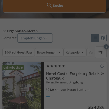
Suche
30
Ergebnisse
- Meran
Empfehlungen
Sortieren:
2
Südtirol Guest Pass
Bewertungen
Kategorie
Verpflegungsa
aktive F
Online buchbar
Hotel Castel Fragsburg Relais &
Chateaux
Meran, Meran und Umgebung
4.0 km
von Meran Zentrum
ab 428€