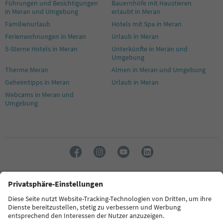
Führungen und Besichtigungen
Bauernhöfe mit Haustieren
in Meran und Umgebung
erlaubt in Meran
Familienurlaub
Hotels mit Spa in Meran
Ferienwohnungen in Meran
Urlaub in Meran
5-Sterne Hotels in Meran
Unterkünfte in Meran und
Umgebung
Therme Meran
Almen in Meran und Umgebung
Geheimtipps in Meran
Urlaub in Meran
Webcams in Meran und
Umgebung
Sprache: Deutsch
FAQ
Kontakt
Presse
MICE
Datenschutzerklärung
AGB