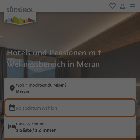
men
favorit
user lin
Hotels und Pensionen mit
Wellnessbereich in Meran
Wohin möchtest du reisen?
Meran
Reisedatum wählen
Gäste & Zimmer
2 Gäste / 1 Zimmer