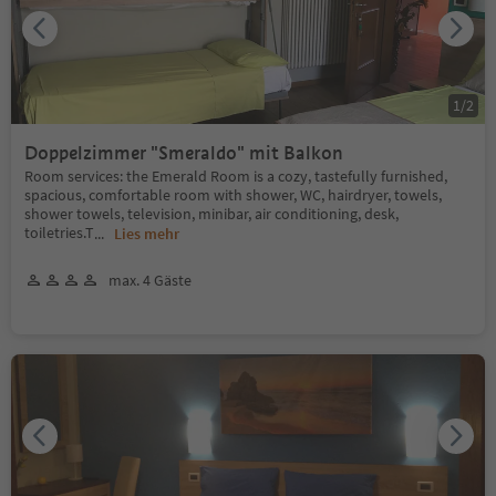
1
/
2
Doppelzimmer "Smeraldo" mit Balkon
Room services: the Emerald Room is a cozy, tastefully furnished,
spacious, comfortable room with shower, WC, hairdryer, towels,
shower towels, television, minibar, air conditioning, desk,
toiletries.T
...
Lies mehr
max. 4 Gäste