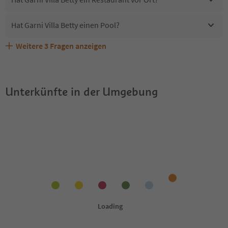
Hat Garni Villa Betty einen Pool?
Weitere
3
Fragen anzeigen
Sind Haustiere in der Unterkunft Garni Villa Betty
Erhalten die Gäste von Garni Villa Betty einen Südtirol
Welche Services bietet Garni Villa Betty?
erlaubt?
Guestpass?
Unterkünfte in der Umgebung