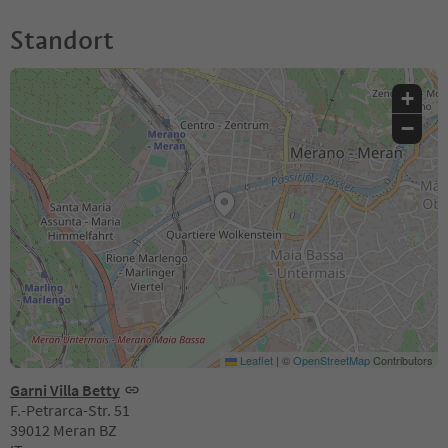
Standort
+
−
Leaflet
|
©
OpenStreetMap
Contributors
Garni Villa Betty
F.-Petrarca-Str. 51
39012 Meran BZ