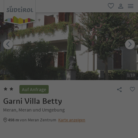
men
favorit
user lin
1
/
19
Auf Anfrage
Garni Villa Betty
Meran, Meran und Umgebung
498 m
von Meran Zentrum
Karte anzeigen