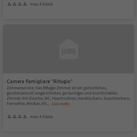
max. 4 Gäste
Camera Famigliare "Rifugio"
Zimmerservice: Das Rifugio Zimmer ist ein gemütliches,
geschmackvoll eingerichtetes, geräumiges und komfortables
Zimmer mit Dusche, WC, Haartrockner, Handtüchern, Duschtüchern,
Fernseher, Minibar, Kli
...
Lies mehr
max. 4 Gäste